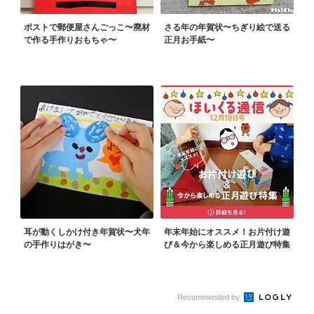
ポストで郵便屋さんごっこ〜廃材
さる年の年賀状〜ちぎり絵で送る
で作る手作りおもちゃ〜
正月お手紙〜
耳が動くしかけ付き年賀状〜犬年
年末年始にオススメ！お片付け遊
の手作りはがき〜
び＆今から楽しめる正月遊び特集
Recommended by