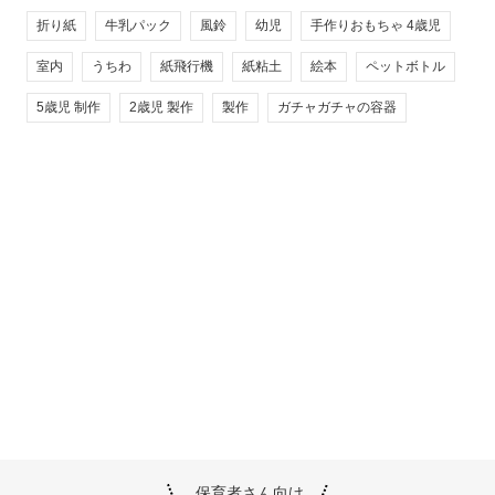
折り紙
牛乳パック
風鈴
幼児
手作りおもちゃ 4歳児
室内
うちわ
紙飛行機
紙粘土
絵本
ペットボトル
5歳児 制作
2歳児 製作
製作
ガチャガチャの容器
保育者さん向け