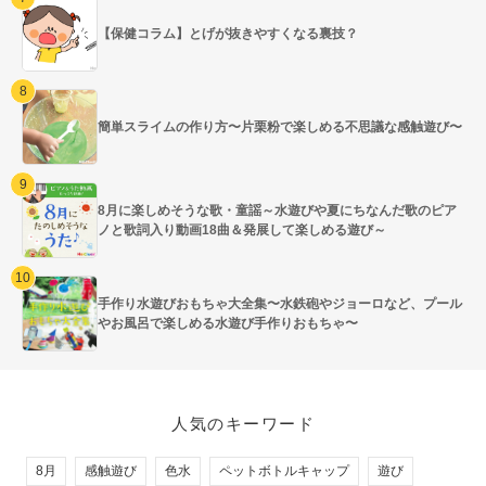
【保健コラム】とげが抜きやすくなる裏技？
簡単スライムの作り方〜片栗粉で楽しめる不思議な感触遊び〜
8月に楽しめそうな歌・童謡～水遊びや夏にちなんだ歌のピア
ノと歌詞入り動画18曲＆発展して楽しめる遊び～
手作り水遊びおもちゃ大全集〜水鉄砲やジョーロなど、プール
やお風呂で楽しめる水遊び手作りおもちゃ〜
人気のキーワード
8月
感触遊び
色水
ペットボトルキャップ
遊び