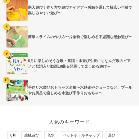
寒天遊び！作り方や遊びアイデア〜感触を通して幅広い年齢で
楽しみやすい遊び〜
簡単スライムの作り方〜片栗粉で楽しめる不思議な感触遊び〜
8月に楽しめそうな歌・童謡～水遊びや夏にちなんだ歌のピア
ノと歌詞入り動画18曲＆発展して楽しめる遊び～
手作り水遊びおもちゃ大全集〜水鉄砲やジョーロなど、プール
やお風呂で楽しめる水遊び手作りおもちゃ〜
人気のキーワード
8月
感触遊び
色水
ペットボトルキャップ
遊び