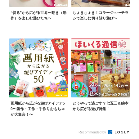
“切る”から広がる世界〜動き（動
ちょきちょき！コラージュ〜チラ
作）を楽しむ遊びたち〜
シで楽しむ切り貼り遊び〜
画用紙から広がる遊びアイデア5
どうやって過ごす？七五三＆絵本
0〜製作・工作・手作りおもちゃ
から広がる遊び特集！
が大集合！〜
Recommended by