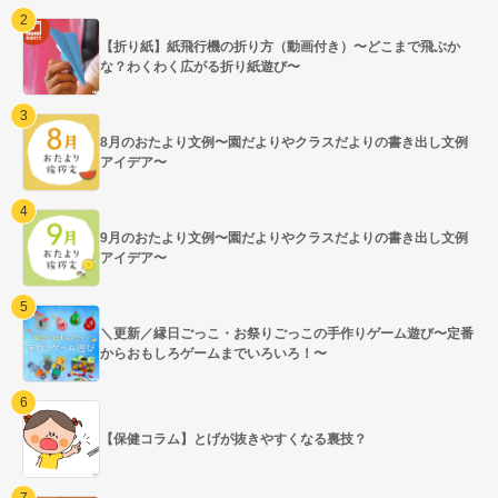
【折り紙】紙飛行機の折り方（動画付き）〜どこまで飛ぶか
な？わくわく広がる折り紙遊び〜
8月のおたより文例〜園だよりやクラスだよりの書き出し文例
アイデア〜
9月のおたより文例〜園だよりやクラスだよりの書き出し文例
アイデア〜
＼更新／縁日ごっこ・お祭りごっこの手作りゲーム遊び〜定番
からおもしろゲームまでいろいろ！〜
【保健コラム】とげが抜きやすくなる裏技？