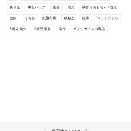
折り紙
牛乳パック
風鈴
幼児
手作りおもちゃ 4歳児
室内
うちわ
紙飛行機
紙粘土
絵本
ペットボトル
5歳児 制作
2歳児 製作
製作
ガチャガチャの容器
保育者さん向け