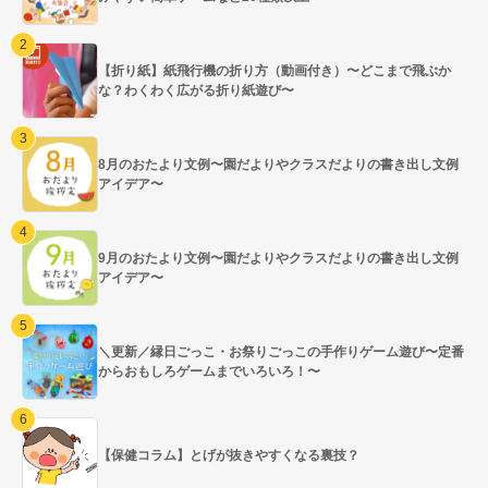
【折り紙】紙飛行機の折り方（動画付き）〜どこまで飛ぶか
な？わくわく広がる折り紙遊び〜
8月のおたより文例〜園だよりやクラスだよりの書き出し文例
アイデア〜
9月のおたより文例〜園だよりやクラスだよりの書き出し文例
アイデア〜
＼更新／縁日ごっこ・お祭りごっこの手作りゲーム遊び〜定番
からおもしろゲームまでいろいろ！〜
【保健コラム】とげが抜きやすくなる裏技？