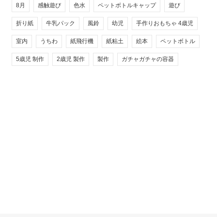
8月
感触遊び
色水
ペットボトルキャップ
遊び
折り紙
牛乳パック
風鈴
幼児
手作りおもちゃ 4歳児
室内
うちわ
紙飛行機
紙粘土
絵本
ペットボトル
5歳児 制作
2歳児 製作
製作
ガチャガチャの容器