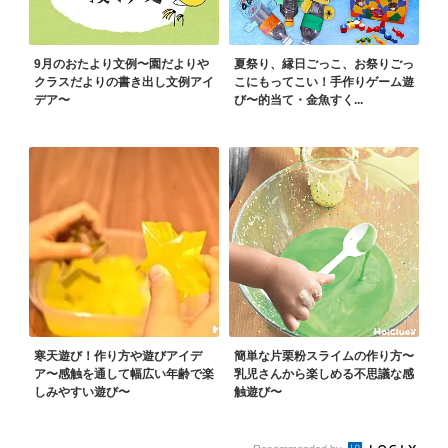
9月のおたより文例〜園だよりや
夏祭り、縁日ごっこ、お祭りごっ
クラスだよりの書き出し文例アイ
こにもってこい！手作りゲーム遊
デア〜
び〜的当て・金魚すく...
寒天遊び！作り方や遊びアイデ
簡単な片栗粉スライムの作り方〜
ア〜感触を通して幅広い年齢で楽
乳児さんから楽しめる不思議な感
しみやすい遊び〜
触遊び〜