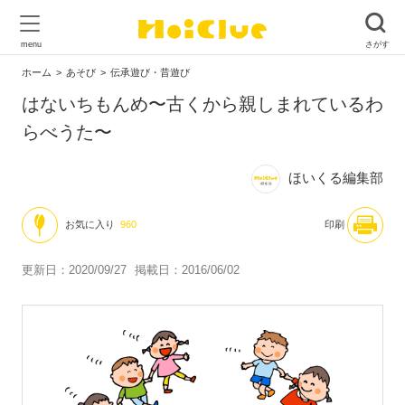
ホーム
あそび
伝承遊び・昔遊び
はないちもんめ〜古くから親しまれているわ
らべうた〜
ほいくる編集部
お気に入り
960
印刷
更新日：2020/09/27
掲載日：2016/06/02