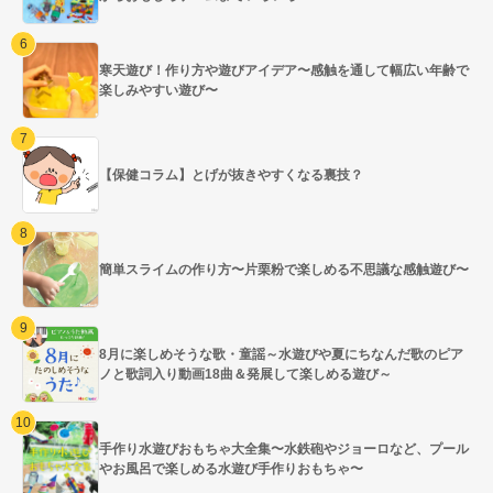
寒天遊び！作り方や遊びアイデア〜感触を通して幅広い年齢で
楽しみやすい遊び〜
【保健コラム】とげが抜きやすくなる裏技？
簡単スライムの作り方〜片栗粉で楽しめる不思議な感触遊び〜
8月に楽しめそうな歌・童謡～水遊びや夏にちなんだ歌のピア
ノと歌詞入り動画18曲＆発展して楽しめる遊び～
手作り水遊びおもちゃ大全集〜水鉄砲やジョーロなど、プール
やお風呂で楽しめる水遊び手作りおもちゃ〜