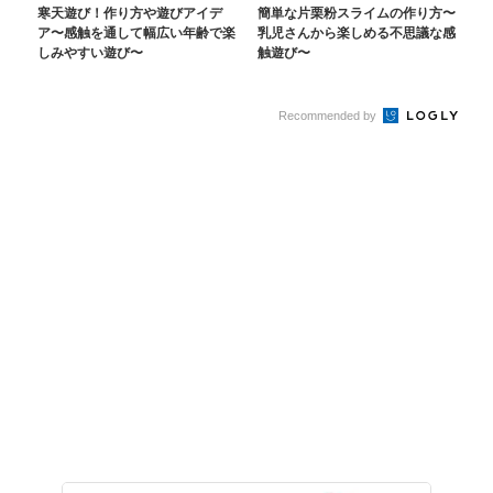
寒天遊び！作り方や遊びアイデ
簡単な片栗粉スライムの作り方〜
ア〜感触を通して幅広い年齢で楽
乳児さんから楽しめる不思議な感
しみやすい遊び〜
触遊び〜
Recommended by