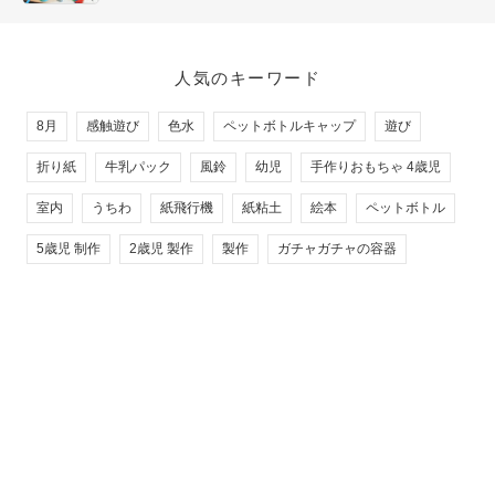
人気のキーワード
8月
感触遊び
色水
ペットボトルキャップ
遊び
折り紙
牛乳パック
風鈴
幼児
手作りおもちゃ 4歳児
室内
うちわ
紙飛行機
紙粘土
絵本
ペットボトル
5歳児 制作
2歳児 製作
製作
ガチャガチャの容器