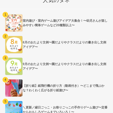
人気のタネ
室内遊び・室内ゲーム遊びアイデア大集合！〜幼児さんが楽し
みやすい簡単ゲームなど20種類以上〜
8月のおたより文例〜園だよりやクラスだよりの書き出し文例
アイデア〜
9月のおたより文例〜園だよりやクラスだよりの書き出し文例
アイデア〜
【折り紙】紙飛行機の折り方（動画付き）〜どこまで飛ぶか
な？わくわく広がる折り紙遊び〜
＼更新／縁日ごっこ・お祭りごっこの手作りゲーム遊び〜定番
からおもしろゲームまでいろいろ！〜