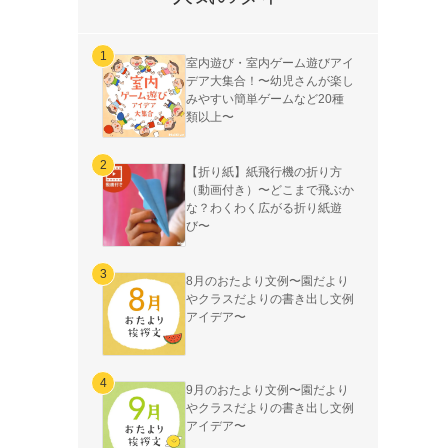
室内遊び・室内ゲーム遊びアイ
デア大集合！〜幼児さんが楽し
みやすい簡単ゲームなど20種
類以上〜
【折り紙】紙飛行機の折り方
（動画付き）〜どこまで飛ぶか
な？わくわく広がる折り紙遊
び〜
8月のおたより文例〜園だより
やクラスだよりの書き出し文例
アイデア〜
9月のおたより文例〜園だより
やクラスだよりの書き出し文例
アイデア〜