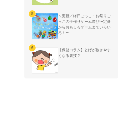
＼更新／縁日ごっこ・お祭りご
っこの手作りゲーム遊び〜定番
からおもしろゲームまでいろい
ろ！〜
【保健コラム】とげが抜きやす
くなる裏技？