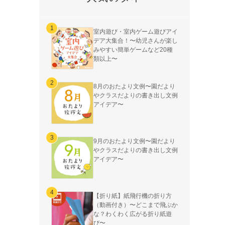
室内遊び・室内ゲーム遊びアイ
デア大集合！〜幼児さんが楽し
みやすい簡単ゲームなど20種
類以上〜
8月のおたより文例〜園だより
やクラスだよりの書き出し文例
アイデア〜
9月のおたより文例〜園だより
やクラスだよりの書き出し文例
アイデア〜
【折り紙】紙飛行機の折り方
（動画付き）〜どこまで飛ぶか
な？わくわく広がる折り紙遊
び〜