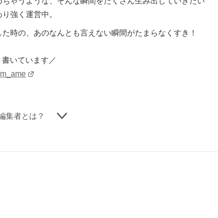
めちゃうような、そんな瞬間をたくさん生み出していきたい
わり強く運営中。
した時の、あのなんとも言えない瞬間がたまらなくすき！
どき書いています／
u/m_ame
編集者とは？