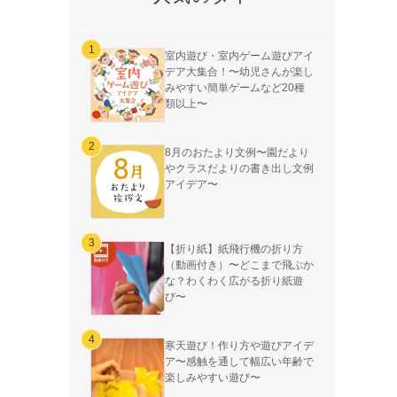
室内遊び・室内ゲーム遊びアイ
デア大集合！〜幼児さんが楽し
みやすい簡単ゲームなど20種
類以上〜
8月のおたより文例〜園だより
やクラスだよりの書き出し文例
アイデア〜
【折り紙】紙飛行機の折り方
（動画付き）〜どこまで飛ぶか
な？わくわく広がる折り紙遊
び〜
寒天遊び！作り方や遊びアイデ
ア〜感触を通して幅広い年齢で
楽しみやすい遊び〜