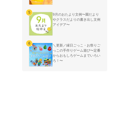
9月のおたより文例〜園だより
やクラスだよりの書き出し文例
アイデア〜
＼更新／縁日ごっこ・お祭りご
っこの手作りゲーム遊び〜定番
からおもしろゲームまでいろい
ろ！〜