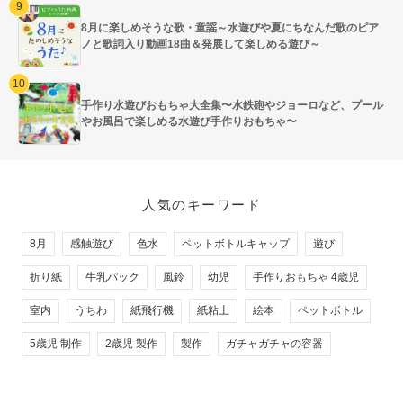
8月に楽しめそうな歌・童謡～水遊びや夏にちなんだ歌のピア
ノと歌詞入り動画18曲＆発展して楽しめる遊び～
手作り水遊びおもちゃ大全集〜水鉄砲やジョーロなど、プール
やお風呂で楽しめる水遊び手作りおもちゃ〜
人気のキーワード
8月
感触遊び
色水
ペットボトルキャップ
遊び
折り紙
牛乳パック
風鈴
幼児
手作りおもちゃ 4歳児
室内
うちわ
紙飛行機
紙粘土
絵本
ペットボトル
5歳児 制作
2歳児 製作
製作
ガチャガチャの容器