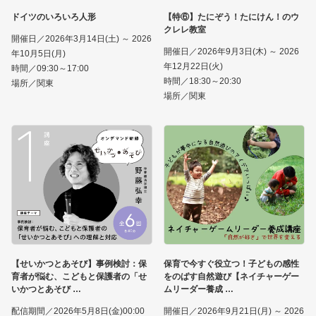
ドイツのいろいろ人形
【特⑥】たにぞう！たにけん！のウ
クレレ教室
開催日／2026年3月14日(土) ～ 2026
開催日／2026年9月3日(木) ～ 2026
年10月5日(月)
年12月22日(火)
時間／09:30～17:00
時間／18:30～20:30
場所／関東
場所／関東
【せいかつとあそび】事例検討：保
保育で今すぐ役立つ！子どもの感性
育者が悩む、こどもと保護者の「せ
をのばす自然遊び【ネイチャーゲー
いかつとあそび
ムリーダー養成
配信期間／2026年5月8日(金)00:00
開催日／2026年9月21日(月) ～ 2026