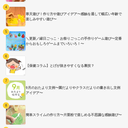
寒天遊び！作り方や遊びアイデア〜感触を通して幅広い年齢で
楽しみやすい遊び〜
＼更新／縁日ごっこ・お祭りごっこの手作りゲーム遊び〜定番
からおもしろゲームまでいろいろ！〜
【保健コラム】とげが抜きやすくなる裏技？
9月のおたより文例〜園だよりやクラスだよりの書き出し文例
アイデア〜
簡単スライムの作り方〜片栗粉で楽しめる不思議な感触遊び〜