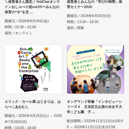
＼保育者さん限定／ HoiClueオンラ
保育者とみんなの「学びの時間」保
インおしゃべり処vol.55〜みんなの
育セミナー2026
保育の“今”を交
開催日／2026年9月20日(日)
開催日／2026年8月28日(金)
時間／13:30～18:30
時間／20:30～22:00
場所／関東
場所／オンライン
エリック・カール展 はじまりは、は
オンデマンド研修「インタビューシ
らぺこあおむし
リーズ４ 文京区立お茶の水女子大
学こども園 子
開催日／2026年4月25日(土) ～ 2026
配信期間／2025年11月11日(火)00:0
年7月26日(日)
0 ～ 2026年11月11日(水)23:59
時間／10:00～18:00