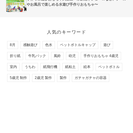
やお風呂で楽しめる水遊び手作りおもちゃ〜
人気のキーワード
8月
感触遊び
色水
ペットボトルキャップ
遊び
折り紙
牛乳パック
風鈴
幼児
手作りおもちゃ 4歳児
室内
うちわ
紙飛行機
紙粘土
絵本
ペットボトル
5歳児 制作
2歳児 製作
製作
ガチャガチャの容器