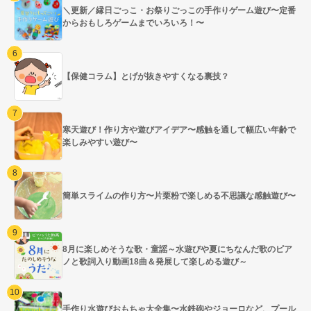
＼更新／縁日ごっこ・お祭りごっこの手作りゲーム遊び〜定番
からおもしろゲームまでいろいろ！〜
【保健コラム】とげが抜きやすくなる裏技？
寒天遊び！作り方や遊びアイデア〜感触を通して幅広い年齢で
楽しみやすい遊び〜
簡単スライムの作り方〜片栗粉で楽しめる不思議な感触遊び〜
8月に楽しめそうな歌・童謡～水遊びや夏にちなんだ歌のピア
ノと歌詞入り動画18曲＆発展して楽しめる遊び～
手作り水遊びおもちゃ大全集〜水鉄砲やジョーロなど、プール