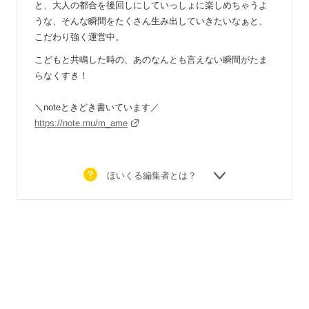
と、大人の都合を後回しにしていっしょに楽しめちゃうよ
うな、そんな瞬間をたくさん生み出していきたいなぁと、
こだわり強く運営中。
こどもと共鳴した時の、あのなんとも言えない瞬間がたま
らなくすき！
＼noteときどき書いています／
https://note.mu/m_ame
ほいくる編集者とは？