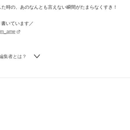
した時の、あのなんとも言えない瞬間がたまらなくすき！
どき書いています／
u/m_ame
編集者とは？