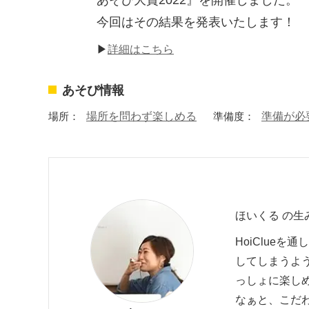
あそび大賞2022』を開催しました。
今回はその結果を発表いたします！
▶
詳細はこちら
あそび情報
場所：
場所を問わず楽しめる
準備度：
準備が必
ほいくる の生
HoiClue
してしまうよ
っしょに楽し
なぁと、こだ