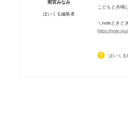
雨宮みなみ
こどもと共鳴
ほいくる編集者
＼noteとき
https://note.m
ほいくる