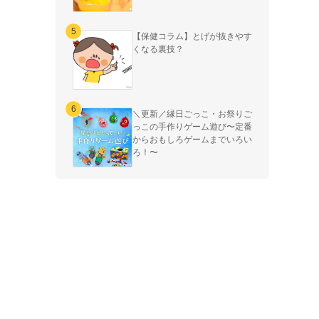
【保健コラム】とげが抜きやす
くなる裏技？
＼更新／縁日ごっこ・お祭りご
っこの手作りゲーム遊び〜定番
からおもしろゲームまでいろい
ろ！〜