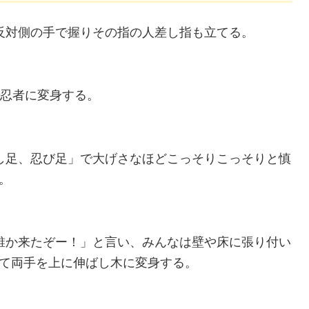
反対側の手で握りその指の人差し指も立てる。
で忍者に変身する。
し足、忍び足」で大げさなほどこっそりこっそりと慎
。
誰か来たぞー！」と言い、みんなは壁や床に張り付い
て両手を上に伸ばし木に変身する。