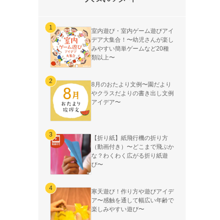
室内遊び・室内ゲーム遊びアイ
デア大集合！〜幼児さんが楽し
みやすい簡単ゲームなど20種
類以上〜
8月のおたより文例〜園だより
やクラスだよりの書き出し文例
アイデア〜
【折り紙】紙飛行機の折り方
（動画付き）〜どこまで飛ぶか
な？わくわく広がる折り紙遊
び〜
寒天遊び！作り方や遊びアイデ
ア〜感触を通して幅広い年齢で
楽しみやすい遊び〜