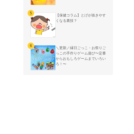
【保健コラム】とげが抜きやす
くなる裏技？
＼更新／縁日ごっこ・お祭りご
っこの手作りゲーム遊び〜定番
からおもしろゲームまでいろい
ろ！〜