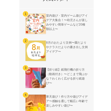
室内遊び・室内ゲーム遊びアイ
デア大集合！〜幼児さんが楽し
みやすい簡単ゲームなど20種
類以上〜
8月のおたより文例〜園だより
やクラスだよりの書き出し文例
アイデア〜
【折り紙】紙飛行機の折り方
（動画付き）〜どこまで飛ぶか
な？わくわく広がる折り紙遊
び〜
寒天遊び！作り方や遊びアイデ
ア〜感触を通して幅広い年齢で
楽しみやすい遊び〜