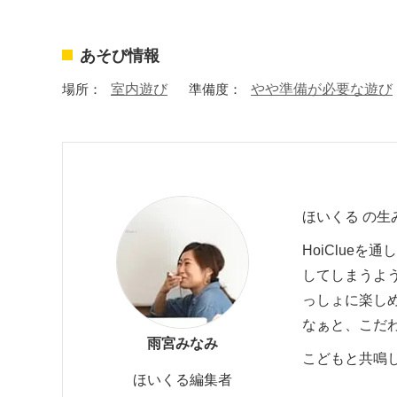
あそび情報
場所：
室内遊び
準備度：
やや準備が必要な遊び
ほいくる の生
HoiClue
してしまうよ
っしょに楽し
なぁと、こだ
雨宮みなみ
こどもと共鳴
ほいくる編集者