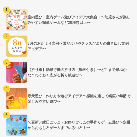
室内遊び・室内ゲーム遊びアイデア大集合！〜幼児さんが楽し
みやすい簡単ゲームなど20種類以上〜
8月のおたより文例〜園だよりやクラスだよりの書き出し文例
アイデア〜
【折り紙】紙飛行機の折り方（動画付き）〜どこまで飛ぶか
な？わくわく広がる折り紙遊び〜
寒天遊び！作り方や遊びアイデア〜感触を通して幅広い年齢で
楽しみやすい遊び〜
＼更新／縁日ごっこ・お祭りごっこの手作りゲーム遊び〜定番
からおもしろゲームまでいろいろ！〜