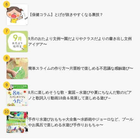
【保健コラム】とげが抜きやすくなる裏技？
9月のおたより文例〜園だよりやクラスだよりの書き出し文例
アイデア〜
簡単スライムの作り方〜片栗粉で楽しめる不思議な感触遊び〜
8月に楽しめそうな歌・童謡～水遊びや夏にちなんだ歌のピア
ノと歌詞入り動画18曲＆発展して楽しめる遊び～
手作り水遊びおもちゃ大全集〜水鉄砲やジョーロなど、プール
やお風呂で楽しめる水遊び手作りおもちゃ〜