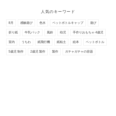
人気のキーワード
8月
感触遊び
色水
ペットボトルキャップ
遊び
折り紙
牛乳パック
風鈴
幼児
手作りおもちゃ 4歳児
室内
うちわ
紙飛行機
紙粘土
絵本
ペットボトル
5歳児 制作
2歳児 製作
製作
ガチャガチャの容器