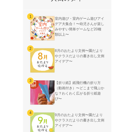
室内遊び・室内ゲーム遊びアイ
デア大集合！〜幼児さんが楽し
みやすい簡単ゲームなど20種
類以上〜
8月のおたより文例〜園だより
やクラスだよりの書き出し文例
アイデア〜
【折り紙】紙飛行機の折り方
（動画付き）〜どこまで飛ぶか
な？わくわく広がる折り紙遊
び〜
9月のおたより文例〜園だより
やクラスだよりの書き出し文例
アイデア〜