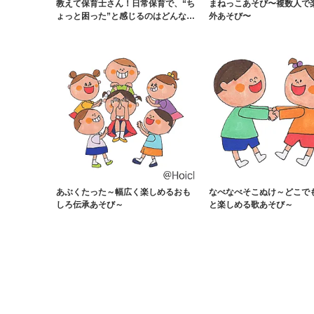
教えて保育士さん！日常保育で、“ち
まねっこあそび〜複数人で
ょっと困った”と感じるのはどんな
外あそび〜
時？
あぶくたった～幅広く楽しめるおも
なべなべそこぬけ～どこで
しろ伝承あそび～
と楽しめる歌あそび～