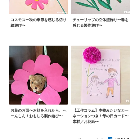
コスモス〜秋の季節を感じる切り
チューリップの立体壁飾り〜春を
絵遊び〜
感じる製作遊び〜
お花のお面〜お顔を入れたら、へ
【工作コラム】本物みたいなカー
ーんしん！おもしろ製作遊び〜
ネーションつき！母の日カード〜
素材／お花紙〜