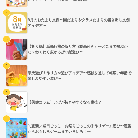
8月のおたより文例〜園だよりやクラスだよりの書き出し文例
アイデア〜
【折り紙】紙飛行機の折り方（動画付き）〜どこまで飛ぶか
な？わくわく広がる折り紙遊び〜
寒天遊び！作り方や遊びアイデア〜感触を通して幅広い年齢で
楽しみやすい遊び〜
【保健コラム】とげが抜きやすくなる裏技？
＼更新／縁日ごっこ・お祭りごっこの手作りゲーム遊び〜定番
からおもしろゲームまでいろいろ！〜