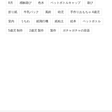
8月
感触遊び
色水
ペットボトルキャップ
遊び
折り紙
牛乳パック
風鈴
幼児
手作りおもちゃ 4歳児
室内
うちわ
紙飛行機
紙粘土
絵本
ペットボトル
5歳児 制作
2歳児 製作
製作
ガチャガチャの容器