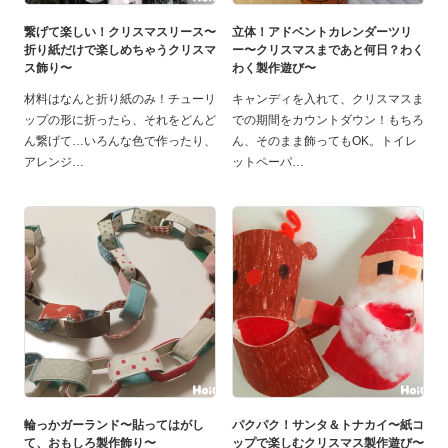
繋げて楽しい！クリスマスリース〜
立体！アドベントカレンダーツリ
折り紙だけで楽しめちゃうクリスマ
ー〜クリスマスまであと何日？わく
ス飾り〜
わく製作遊び〜
材料はなんと折り紙のみ！チューリ
キャンディを入れて、クリスマスま
ップの形に折ったら、それをどんど
での期間をカウントダウン！もちろ
ん繋げて…いろんな色で作ったり、
ん、そのまま飾ってもOK。トイレ
アレンジ
ットペーパ
輪っかガーランド〜貼ってはがし
パクパク！サンタ＆トナカイ〜紙コ
て、おもしろ製作飾り〜
ップで楽しむクリスマス製作遊び〜