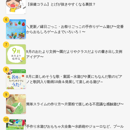
【保健コラム】とげが抜きやすくなる裏技？
＼更新／縁日ごっこ・お祭りごっこの手作りゲーム遊び〜定番
からおもしろゲームまでいろいろ！〜
9月のおたより文例〜園だよりやクラスだよりの書き出し文例
アイデア〜
8月に楽しめそうな歌・童謡～水遊びや夏にちなんだ歌のピア
ノと歌詞入り動画18曲＆発展して楽しめる遊び～
簡単スライムの作り方〜片栗粉で楽しめる不思議な感触遊び〜
手作り水遊びおもちゃ大全集〜水鉄砲やジョーロなど、プール