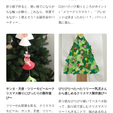
折り紙で作ると、使い捨てになりが
口がパクパク動くところがポイント
ちな輪っか飾り。これなら、何度で
♪「メリークリスマス！」「プレゼ
もなが～く使えそう！お誕生会やパ
ントは決まったかい！？」パペット
ーティー
風に遊ん
サンタ・天使・ツリーモビール〜ク
びりびりぺたぺたツリー〜乳児さん
リスマス飾りにぴったりの製作遊
から楽しめるクリスマス製作遊び〜
び〜
折り紙をびりびり破いてペタペタ貼
ツリーやお部屋を彩る、クリスマス
って…貼り絵で楽しむクリスマスツ
モビール。サンタ、天使、ツリー、
リー！ちぎることで、味のある仕上