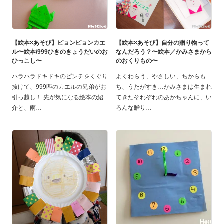
【絵本×あそび】ピョンピョンカエ
【絵本×あそび】自分の贈り物って
ル〜絵本/999ひきのきょうだいのお
なんだろう？〜絵本／かみさまから
ひっこし〜
のおくりもの〜
ハラハラドキドキのピンチをくぐり
よくわらう、やさしい、ちからも
抜けて、999匹のカエルの兄弟がお
ち、うたがすき…かみさまは生まれ
引っ越し！ 先が気になる絵本の紹
てきたそれぞれのあかちゃんに、い
介と、雨
ろんな贈り