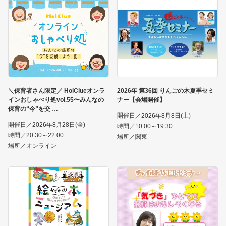
＼保育者さん限定／ HoiClueオンラ
2026年 第36回 りんごの木夏季セミ
インおしゃべり処vol.55〜みんなの
ナー【会場開催】
保育の“今”を交
開催日／2026年8月8日(土)
開催日／2026年8月28日(金)
時間／10:00～19:30
時間／20:30～22:00
場所／関東
場所／オンライン