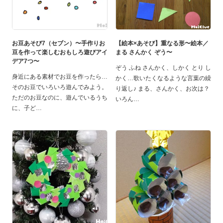
お豆あそび7（セブン）〜手作りお
【絵本×あそび】重なる形〜絵本／
豆を作って楽しむおもしろ遊びアイ
まる さんかく ぞう〜
デア7つ〜
ぞう ふね さんかく、しかく とり し
身近にある素材でお豆を作ったら…
かく…歌いたくなるような言葉の繰
そのお豆でいろいろ遊んでみよう。
り返し♪ まる、さんかく、お次は？
ただのお豆なのに、遊んでいるうち
いろん
に、子ど