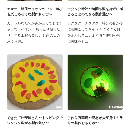
ガオー！紙皿ライオン〜ごっこ遊び
チクタク時計〜時間や数を身近に感
も楽しめそうな製作あそび〜
じることのできる製作遊び〜
カラフルなたてがみがとってもオシ
チクタク、チクタク…時計の音が今
ャレなライオン。 切ったり貼った
にも聞こえてきそう！ ぐるぐる針
り、作る工程も楽しい！ 雨の日の
をまわして…いま何時？ 時計や数
おうち遊
に興味をも
できたてピザ屋さん〜トッピングで
手作り万華鏡〜廃材が大変身！キラ
ワクワク広がる製作遊び〜
キラ製作おもちゃ〜