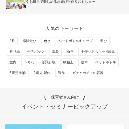
やお風呂で楽しめる水遊び手作りおもちゃ〜
人気のキーワード
8月
感触遊び
色水
ペットボトルキャップ
遊び
折り紙
牛乳パック
風鈴
幼児
手作りおもちゃ 4歳児
室内
うちわ
紙飛行機
紙粘土
絵本
ペットボトル
5歳児 制作
2歳児 製作
製作
ガチャガチャの容器
保育者さん向け
イベント・セミナー
ピックアップ