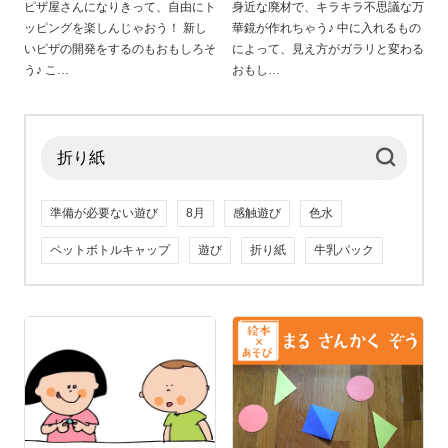
ピザ屋さんになりきって、自由にト
身近な廃材で、キラキラ不思議な万
ッピングを楽しんじゃおう！ 新し
華鏡が作れちゃう♪ 中に入れるもの
いピザの開発をするのもおもしろそ
によって、見え方がガラリと変わる
う♪ こ
おもし
準備が必要ない遊び
8月
感触遊び
色水
ペットボトルキャップ
遊び
折り紙
牛乳パック