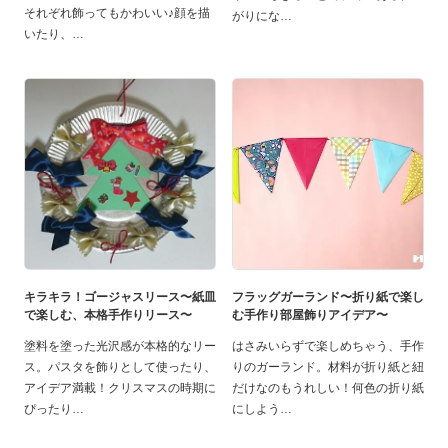
それぞれ飾ってもかわいい♪顔を描
がりにな
いたり、
キラキラ！ゴージャスリース〜紙皿
フラッグガーランド〜折り紙で楽し
で楽しむ、本格手作りリース〜
む手作り部屋飾りアイデア〜
塗料を塗った光沢感が本格的なリー
はさみいらずで楽しめちゃう、手作
ス。パスタを飾りとして使ったり、
りのガーランド。材料が折り紙と紐
アイデア満載！クリスマスの時期に
だけなのもうれしい！何色の折り紙
ぴったり
にしよう