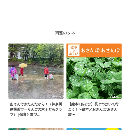
関連のタネ
あそんできたんだから！（神奈川
【絵本×あそび】長ぐつはいて行
県横浜市ーりんごの木子どもクラ
こう！〜絵本／おさんぽ おさん
ブ） | 保育と遊び...
ぽ〜