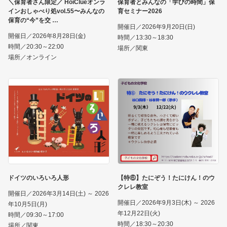
＼保育者さん限定／ HoiClueオンラ
保育者とみんなの「学びの時間」保
インおしゃべり処vol.55〜みんなの
育セミナー2026
保育の“今”を交
開催日／2026年9月20日(日)
開催日／2026年8月28日(金)
時間／13:30～18:30
時間／20:30～22:00
場所／関東
場所／オンライン
ドイツのいろいろ人形
【特⑥】たにぞう！たにけん！のウ
クレレ教室
開催日／2026年3月14日(土) ～ 2026
開催日／2026年9月3日(木) ～ 2026
年10月5日(月)
年12月22日(火)
時間／09:30～17:00
時間／18:30～20:30
場所／関東