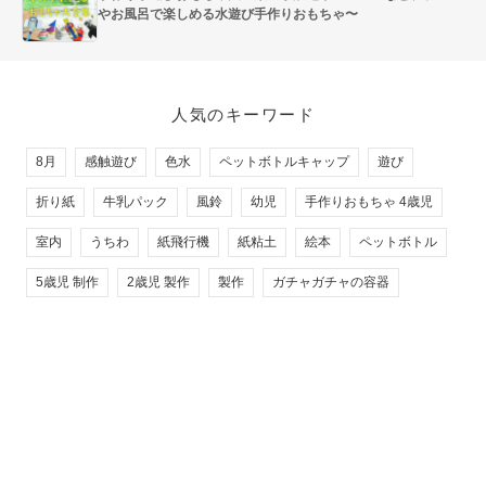
やお風呂で楽しめる水遊び手作りおもちゃ〜
人気のキーワード
8月
感触遊び
色水
ペットボトルキャップ
遊び
折り紙
牛乳パック
風鈴
幼児
手作りおもちゃ 4歳児
室内
うちわ
紙飛行機
紙粘土
絵本
ペットボトル
5歳児 制作
2歳児 製作
製作
ガチャガチャの容器