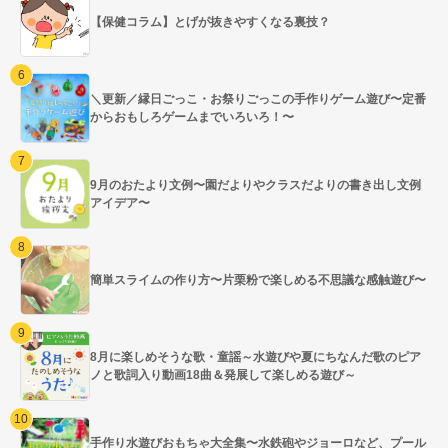
【保健コラム】とげが抜きやすくなる裏技？
＼更新／縁日ごっこ・お祭りごっこの手作りゲーム遊び〜定番
からおもしろゲームまでいろいろ！〜
9月のおたより文例〜園だよりやクラスだよりの書き出し文例
アイデア〜
簡単スライムの作り方〜片栗粉で楽しめる不思議な感触遊び〜
8月に楽しめそうな歌・童謡～水遊びや夏にちなんだ歌のピア
ノと歌詞入り動画18曲＆発展して楽しめる遊び～
手作り水遊びおもちゃ大全集〜水鉄砲やジョーロなど、プール