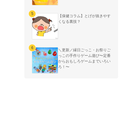
【保健コラム】とげが抜きやす
くなる裏技？
＼更新／縁日ごっこ・お祭りご
っこの手作りゲーム遊び〜定番
からおもしろゲームまでいろい
ろ！〜