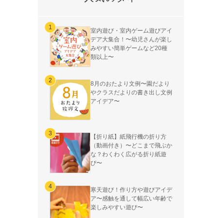
室内遊び・室内ゲーム遊びアイ
デア大集合！〜幼児さんが楽し
みやすい簡単ゲームなど20種
類以上〜
8月のおたより文例〜園だより
やクラスだよりの書き出し文例
アイデア〜
【折り紙】紙飛行機の折り方
（動画付き）〜どこまで飛ぶか
な？わくわく広がる折り紙遊
び〜
寒天遊び！作り方や遊びアイデ
ア〜感触を通して幅広い年齢で
楽しみやすい遊び〜