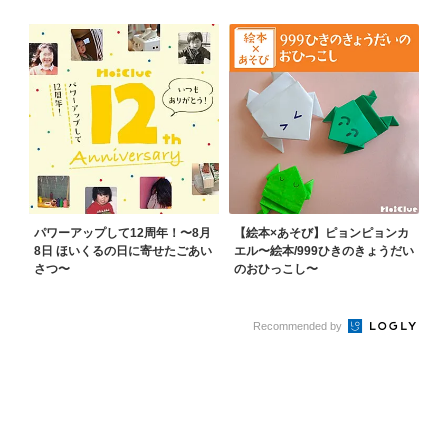
パワーアップして12周年！〜8月
【絵本×あそび】ピョンピョンカ
8日 ほいくるの日に寄せたごあい
エル〜絵本/999ひきのきょうだい
さつ〜
のおひっこし〜
Recommended by