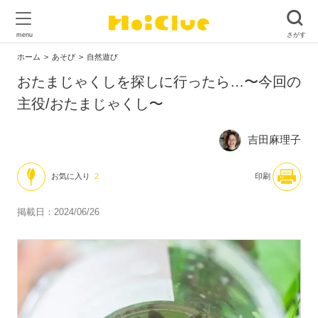
ホーム
あそび
自然遊び
おたまじゃくしを探しに行ったら…〜今回の
主役/おたまじゃくし〜
吉田麻理子
お気に入り
2
印刷
掲載日：2024/06/26