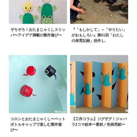
ぞろぞろ！おたまじゃくしスリッ
『「もしかして」～「やりたい」
パ〜アイデア満載の製作遊び〜
がおもしろい』第61回「わたし
の保育記録」佳作 |...
コロンとおたまじゃくし〜ペット
【工作コラム】ジグザグ！ジャバ
ボトルキャップで楽しむ製作遊
ラ2コマ絵本〜素材／色画用紙〜
び〜