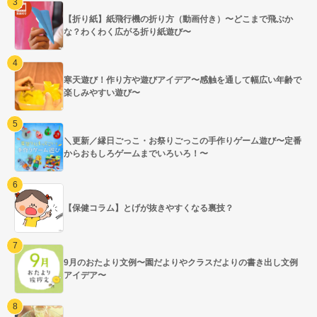
【折り紙】紙飛行機の折り方（動画付き）〜どこまで飛ぶか
な？わくわく広がる折り紙遊び〜
寒天遊び！作り方や遊びアイデア〜感触を通して幅広い年齢で
楽しみやすい遊び〜
＼更新／縁日ごっこ・お祭りごっこの手作りゲーム遊び〜定番
からおもしろゲームまでいろいろ！〜
【保健コラム】とげが抜きやすくなる裏技？
9月のおたより文例〜園だよりやクラスだよりの書き出し文例
アイデア〜