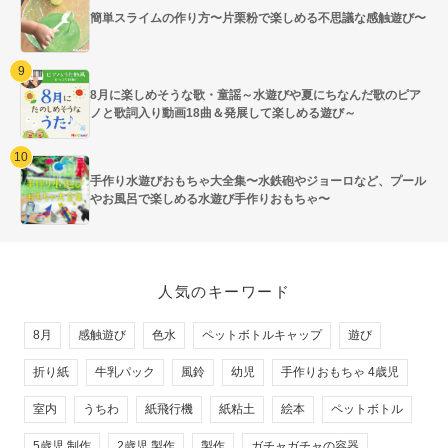
簡単スライムの作り方〜片栗粉で楽しめる不思議な感触遊び〜
8月に楽しめそうな歌・童謡～水遊びや夏にちなんだ歌のピア
ノと歌詞入り動画18曲＆発展して楽しめる遊び～
手作り水遊びおもちゃ大全集〜水鉄砲やジョーロなど、プール
やお風呂で楽しめる水遊び手作りおもちゃ〜
人気のキーワード
8月
感触遊び
色水
ペットボトルキャップ
遊び
折り紙
牛乳パック
風鈴
幼児
手作りおもちゃ 4歳児
室内
うちわ
紙飛行機
紙粘土
絵本
ペットボトル
5歳児 制作
2歳児 製作
製作
ガチャガチャの容器