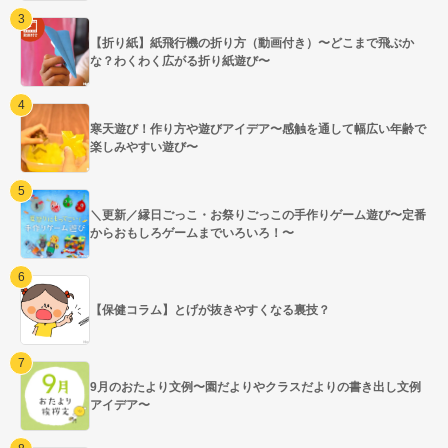
【折り紙】紙飛行機の折り方（動画付き）〜どこまで飛ぶか
な？わくわく広がる折り紙遊び〜
寒天遊び！作り方や遊びアイデア〜感触を通して幅広い年齢で
楽しみやすい遊び〜
＼更新／縁日ごっこ・お祭りごっこの手作りゲーム遊び〜定番
からおもしろゲームまでいろいろ！〜
【保健コラム】とげが抜きやすくなる裏技？
9月のおたより文例〜園だよりやクラスだよりの書き出し文例
アイデア〜