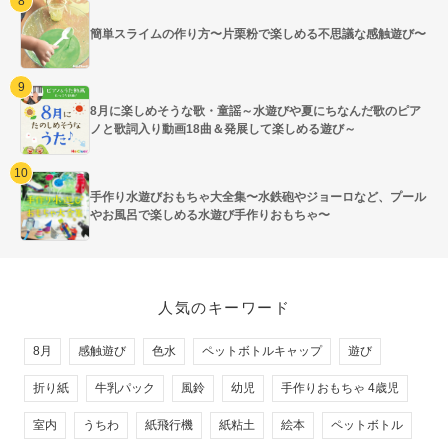
簡単スライムの作り方〜片栗粉で楽しめる不思議な感触遊び〜
8月に楽しめそうな歌・童謡～水遊びや夏にちなんだ歌のピア
ノと歌詞入り動画18曲＆発展して楽しめる遊び～
手作り水遊びおもちゃ大全集〜水鉄砲やジョーロなど、プール
やお風呂で楽しめる水遊び手作りおもちゃ〜
人気のキーワード
8月
感触遊び
色水
ペットボトルキャップ
遊び
折り紙
牛乳パック
風鈴
幼児
手作りおもちゃ 4歳児
室内
うちわ
紙飛行機
紙粘土
絵本
ペットボトル