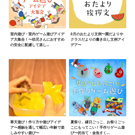
室内遊び・室内ゲーム遊びアイデ
8月のおたより文例〜園だよりや
ア大集合！〜幼児さんにおすすめ
クラスだよりの書き出し文例アイ
の安全に配慮して楽し...
デア〜
寒天遊び！作り方や遊びアイデ
夏祭り、縁日ごっこ、お祭りごっ
ア〜感触を通して幅広い年齢で楽
こにもってこい！手作りゲーム遊
しみやすい遊び〜
び〜的当て・金魚すく...