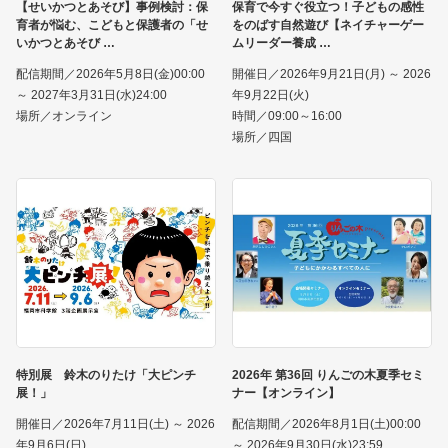
【せいかつとあそび】事例検討：保
保育で今すぐ役立つ！子どもの感性
育者が悩む、こどもと保護者の「せ
をのばす自然遊び【ネイチャーゲー
いかつとあそび
ムリーダー養成
配信期間／2026年5月8日(金)00:00
開催日／2026年9月21日(月) ～ 2026
～ 2027年3月31日(水)24:00
年9月22日(火)
場所／オンライン
時間／09:00～16:00
場所／四国
特別展 鈴木のりたけ「大ピンチ
2026年 第36回 りんごの木夏季セミ
展！」
ナー【オンライン】
開催日／2026年7月11日(土) ～ 2026
配信期間／2026年8月1日(土)00:00
年9月6日(日)
～ 2026年9月30日(水)23:59