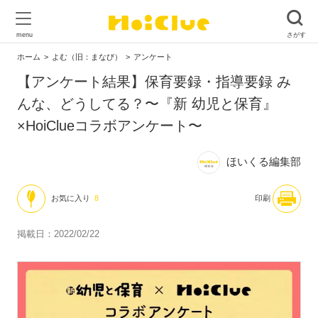
ホーム
よむ（旧：まなび）
アンケート
【アンケート結果】保育要録・指導要録 み
んな、どうしてる？〜『新 幼児と保育』
×HoiClueコラボアンケート〜
ほいくる編集部
お気に入り
8
印刷
掲載日：2022/02/22