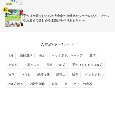
手作り水遊びおもちゃ大全集〜水鉄砲やジョーロなど、プール
やお風呂で楽しめる水遊び手作りおもちゃ〜
人気のキーワード
8月
感触遊び
色水
ペットボトルキャップ
遊び
折り紙
牛乳パック
風鈴
幼児
手作りおもちゃ 4歳児
室内
うちわ
紙飛行機
紙粘土
絵本
ペットボトル
5歳児 制作
2歳児 製作
製作
ガチャガチャの容器