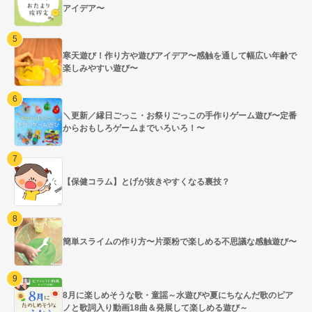
アイデア〜
寒天遊び！作り方や遊びアイデア〜感触を通して幅広い年齢で
楽しみやすい遊び〜
＼更新／縁日ごっこ・お祭りごっこの手作りゲーム遊び〜定番
からおもしろゲームまでいろいろ！〜
【保健コラム】とげが抜きやすくなる裏技？
簡単スライムの作り方〜片栗粉で楽しめる不思議な感触遊び〜
8月に楽しめそうな歌・童謡～水遊びや夏にちなんだ歌のピア
ノと歌詞入り動画18曲＆発展して楽しめる遊び～