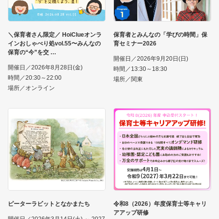
＼保育者さん限定／ HoiClueオンラ
保育者とみんなの「学びの時間」保
インおしゃべり処vol.55〜みんなの
育セミナー2026
保育の“今”を交
開催日／2026年9月20日(日)
開催日／2026年8月28日(金)
時間／13:30～18:30
時間／20:30～22:00
場所／関東
場所／オンライン
ピーターラビットとなかまたち
令和8（2026）年度保育士等キャリ
アアップ研修