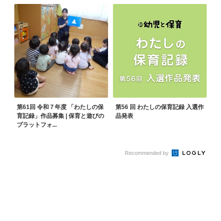
第61回 令和７年度 「わたしの保
第56 回 わたしの保育記録 入選作
育記録」作品募集 | 保育と遊びの
品発表
プラットフォ...
Recommended by