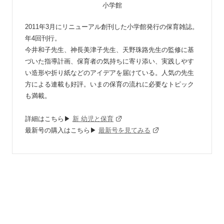
小学館
2011年3月にリニューアル創刊した小学館発行の保育雑誌。
年4回刊行。
今井和子先生、神長美津子先生、天野珠路先生の監修に基
づいた指導計画、保育者の気持ちに寄り添い、実践しやす
い造形や折り紙などのアイデアを届けている。人気の先生
方による連載も好評。いまの保育の流れに必要なトピック
も満載。
詳細はこちら▶
新 幼児と保育
最新号の購入はこちら▶
最新号を見てみる