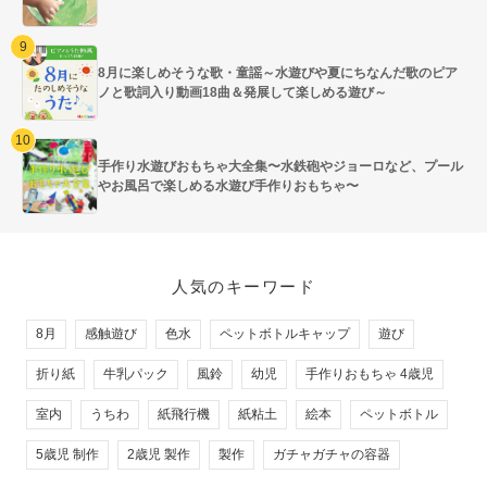
8月に楽しめそうな歌・童謡～水遊びや夏にちなんだ歌のピア
ノと歌詞入り動画18曲＆発展して楽しめる遊び～
手作り水遊びおもちゃ大全集〜水鉄砲やジョーロなど、プール
やお風呂で楽しめる水遊び手作りおもちゃ〜
人気のキーワード
8月
感触遊び
色水
ペットボトルキャップ
遊び
折り紙
牛乳パック
風鈴
幼児
手作りおもちゃ 4歳児
室内
うちわ
紙飛行機
紙粘土
絵本
ペットボトル
5歳児 制作
2歳児 製作
製作
ガチャガチャの容器