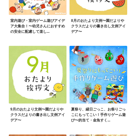
室内遊び・室内ゲーム遊びアイデ
8月のおたより文例〜園だよりや
ア大集合！〜幼児さんにおすすめ
クラスだよりの書き出し文例アイ
の安全に配慮して楽し...
デア〜
9月のおたより文例〜園だよりや
夏祭り、縁日ごっこ、お祭りごっ
クラスだよりの書き出し文例アイ
こにもってこい！手作りゲーム遊
デア〜
び〜的当て・金魚すく...