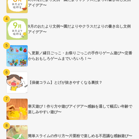
アイデア〜
9月のおたより文例〜園だよりやクラスだよりの書き出し文例
アイデア〜
＼更新／縁日ごっこ・お祭りごっこの手作りゲーム遊び〜定番
からおもしろゲームまでいろいろ！〜
【保健コラム】とげが抜きやすくなる裏技？
寒天遊び！作り方や遊びアイデア〜感触を通して幅広い年齢で
楽しみやすい遊び〜
簡単スライムの作り方〜片栗粉で楽しめる不思議な感触遊び〜