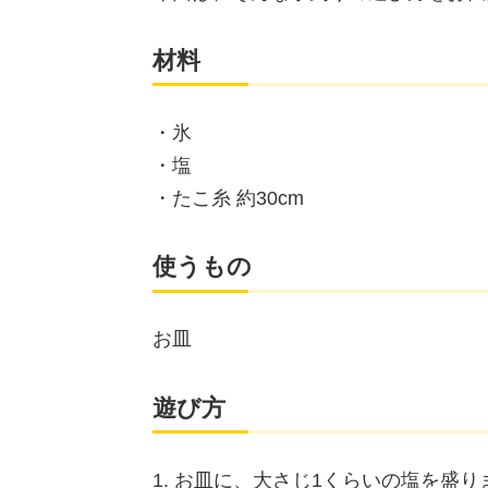
材料
・氷
・塩
・たこ糸 約30cm
使うもの
お皿
遊び方
1. お皿に、大さじ1くらいの塩を盛