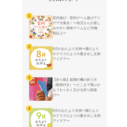
室内遊び・室内ゲーム遊びアイ
デア大集合！〜幼児さんが楽し
みやすい簡単ゲームなど20種
類以上〜
8月のおたより文例〜園だより
やクラスだよりの書き出し文例
アイデア〜
【折り紙】紙飛行機の折り方
（動画付き）〜どこまで飛ぶか
な？わくわく広がる折り紙遊
び〜
9月のおたより文例〜園だより
やクラスだよりの書き出し文例
アイデア〜