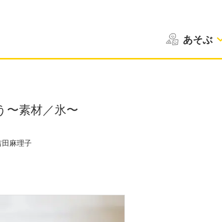
あそぶ
う〜素材／氷〜
吉田麻理子