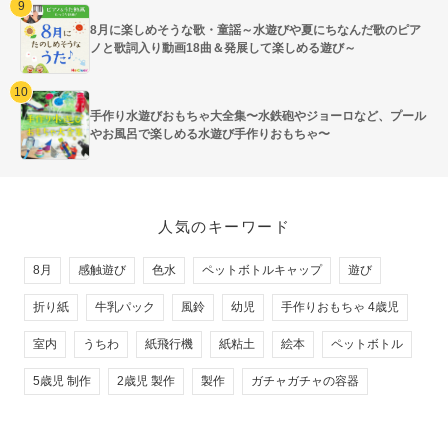
8月に楽しめそうな歌・童謡～水遊びや夏にちなんだ歌のピア
ノと歌詞入り動画18曲＆発展して楽しめる遊び～
手作り水遊びおもちゃ大全集〜水鉄砲やジョーロなど、プール
やお風呂で楽しめる水遊び手作りおもちゃ〜
人気のキーワード
8月
感触遊び
色水
ペットボトルキャップ
遊び
折り紙
牛乳パック
風鈴
幼児
手作りおもちゃ 4歳児
室内
うちわ
紙飛行機
紙粘土
絵本
ペットボトル
5歳児 制作
2歳児 製作
製作
ガチャガチャの容器