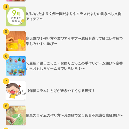
9月のおたより文例〜園だよりやクラスだよりの書き出し文例
アイデア〜
寒天遊び！作り方や遊びアイデア〜感触を通して幅広い年齢で
楽しみやすい遊び〜
＼更新／縁日ごっこ・お祭りごっこの手作りゲーム遊び〜定番
からおもしろゲームまでいろいろ！〜
【保健コラム】とげが抜きやすくなる裏技？
簡単スライムの作り方〜片栗粉で楽しめる不思議な感触遊び〜