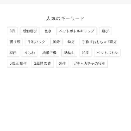
人気のキーワード
8月
感触遊び
色水
ペットボトルキャップ
遊び
折り紙
牛乳パック
風鈴
幼児
手作りおもちゃ 4歳児
室内
うちわ
紙飛行機
紙粘土
絵本
ペットボトル
5歳児 制作
2歳児 製作
製作
ガチャガチャの容器