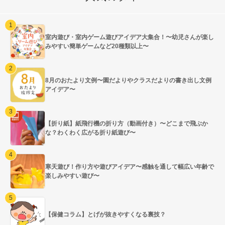
室内遊び・室内ゲーム遊びアイデア大集合！〜幼児さんが楽し
みやすい簡単ゲームなど20種類以上〜
8月のおたより文例〜園だよりやクラスだよりの書き出し文例
アイデア〜
【折り紙】紙飛行機の折り方（動画付き）〜どこまで飛ぶか
な？わくわく広がる折り紙遊び〜
寒天遊び！作り方や遊びアイデア〜感触を通して幅広い年齢で
楽しみやすい遊び〜
【保健コラム】とげが抜きやすくなる裏技？