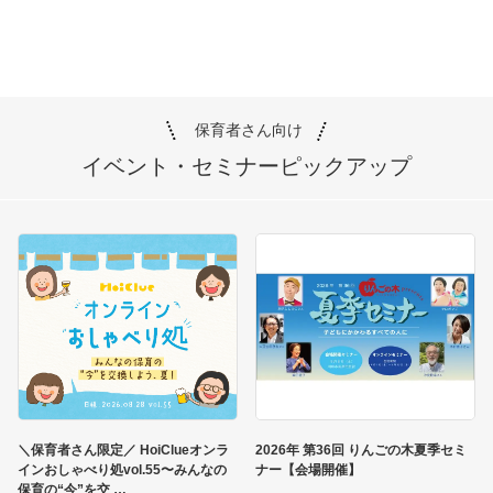
保育者さん向け
イベント・セミナー
ピックアップ
＼保育者さん限定／ HoiClueオンラ
2026年 第36回 りんごの木夏季セミ
インおしゃべり処vol.55〜みんなの
ナー【会場開催】
保育の“今”を交