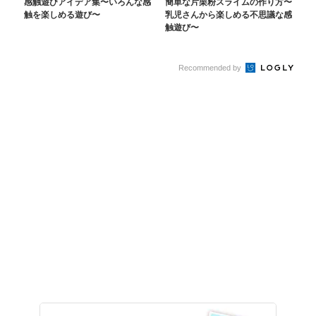
感触遊びアイデア集〜いろんな感
簡単な片栗粉スライムの作り方〜
触を楽しめる遊び〜
乳児さんから楽しめる不思議な感
触遊び〜
Recommended by