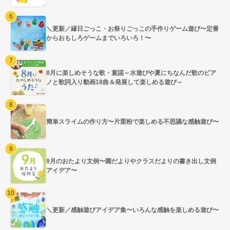
＼更新／縁日ごっこ・お祭りごっこの手作りゲーム遊び〜定番
からおもしろゲームまでいろいろ！〜
8月に楽しめそうな歌・童謡～水遊びや夏にちなんだ歌のピア
ノと歌詞入り動画18曲＆発展して楽しめる遊び～
簡単スライムの作り方〜片栗粉で楽しめる不思議な感触遊び〜
9月のおたより文例〜園だよりやクラスだよりの書き出し文例
アイデア〜
＼更新／感触遊びアイデア集〜いろんな感触を楽しめる遊び〜