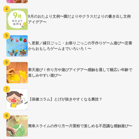
9月のおたより文例〜園だよりやクラスだよりの書き出し文例
アイデア〜
＼更新／縁日ごっこ・お祭りごっこの手作りゲーム遊び〜定番
からおもしろゲームまでいろいろ！〜
寒天遊び！作り方や遊びアイデア〜感触を通して幅広い年齢で
楽しみやすい遊び〜
【保健コラム】とげが抜きやすくなる裏技？
簡単スライムの作り方〜片栗粉で楽しめる不思議な感触遊び〜