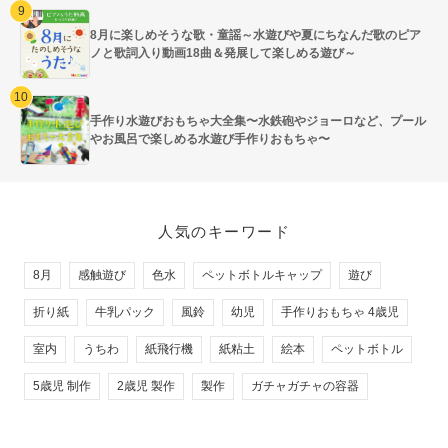
8月に楽しめそうな歌・童謡～水遊びや夏にちなんだ歌のピア
ノと歌詞入り動画18曲＆発展して楽しめる遊び～
手作り水遊びおもちゃ大全集〜水鉄砲やジョーロなど、プール
やお風呂で楽しめる水遊び手作りおもちゃ〜
人気のキーワード
8月
感触遊び
色水
ペットボトルキャップ
遊び
折り紙
牛乳パック
風鈴
幼児
手作りおもちゃ 4歳児
室内
うちわ
紙飛行機
紙粘土
絵本
ペットボトル
5歳児 制作
2歳児 製作
製作
ガチャガチャの容器