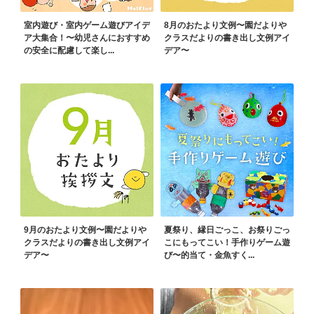
室内遊び・室内ゲーム遊びアイデ
8月のおたより文例〜園だよりや
ア大集合！〜幼児さんにおすすめ
クラスだよりの書き出し文例アイ
の安全に配慮して楽し...
デア〜
9月のおたより文例〜園だよりや
夏祭り、縁日ごっこ、お祭りごっ
クラスだよりの書き出し文例アイ
こにもってこい！手作りゲーム遊
デア〜
び〜的当て・金魚すく...