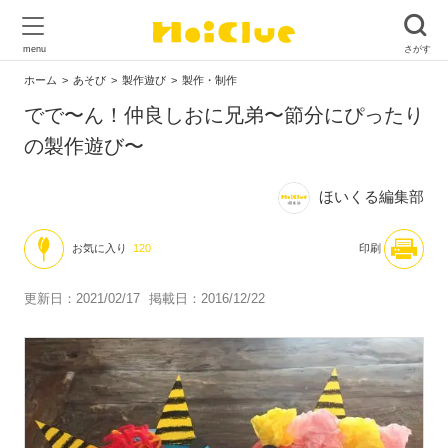
ホーム
あそび
製作遊び
製作・制作
でで〜ん！仲良しおに兄弟〜節分にぴったり
の製作遊び〜
ほいくる編集部
お気に入り
120
印刷
更新日：2021/02/17
掲載日：2016/12/22