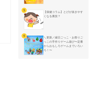
【保健コラム】とげが抜きやす
くなる裏技？
＼更新／縁日ごっこ・お祭りご
っこの手作りゲーム遊び〜定番
からおもしろゲームまでいろい
ろ！〜