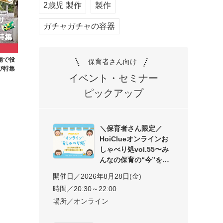
2歳児 製作
製作
ガチャガチャの容器
場で役
保育者さん向け
び特集
イベント・セミナー
ピックアップ
＼保育者さん限定／
HoiClueオンラインお
しゃべり処vol.55〜み
んなの保育の“今”を交
開催日／2026年8月28日(金)
時間／20:30～22:00
場所／オンライン