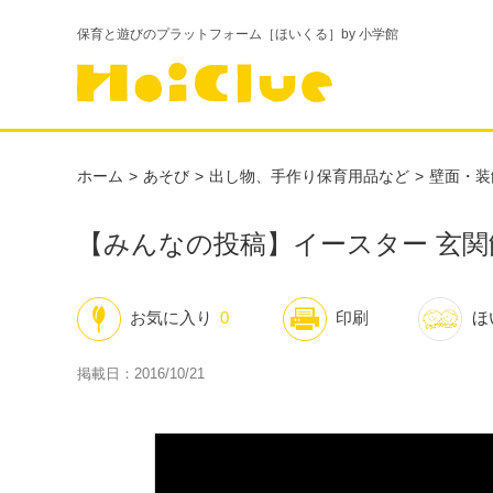
保育と遊びのプラットフォーム［ほいくる］by 小学館
ホーム
あそび
出し物、手作り保育用品など
壁面・装
【みんなの投稿】イースター 玄関
お気に入り
0
印刷
ほ
掲載日：2016/10/21