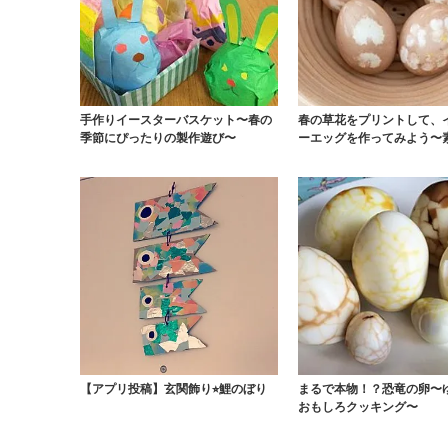
手作りイースターバスケット〜春の
春の草花をプリントして、
季節にぴったりの製作遊び〜
ーエッグを作ってみよう〜
まご〜 | 保育...
【アプリ投稿】玄関飾り⭐︎鯉のぼり
まるで本物！？恐竜の卵〜
おもしろクッキング〜