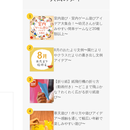
室内遊び・室内ゲーム遊びアイ
デア大集合！〜幼児さんが楽し
みやすい簡単ゲームなど20種
類以上〜
8月のおたより文例〜園だより
やクラスだよりの書き出し文例
アイデア〜
【折り紙】紙飛行機の折り方
（動画付き）〜どこまで飛ぶか
な？わくわく広がる折り紙遊
び〜
寒天遊び！作り方や遊びアイデ
ア〜感触を通して幅広い年齢で
楽しみやすい遊び〜