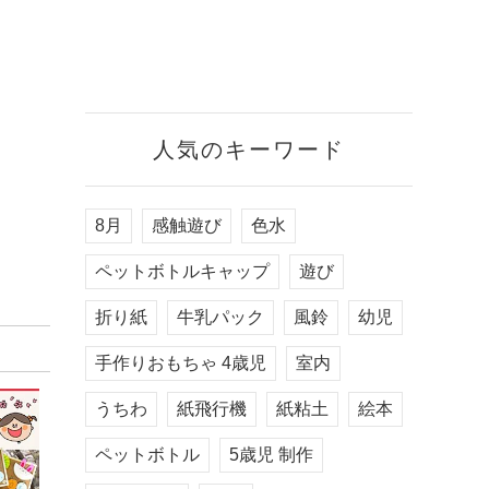
人気のキーワード
8月
感触遊び
色水
ペットボトルキャップ
遊び
折り紙
牛乳パック
風鈴
幼児
手作りおもちゃ 4歳児
室内
うちわ
紙飛行機
紙粘土
絵本
ペットボトル
5歳児 制作