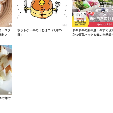
イースタ
ホットケーキの日とは？（1月25
ドキドキの新年度！今すぐ現
素材／た
日）
立つ保育ハック＆春の自然遊
ゆで卵で