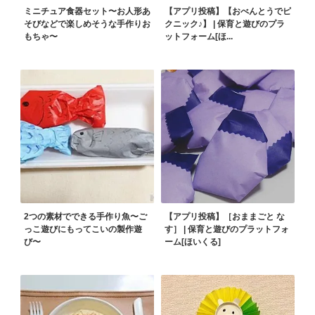
ミニチュア食器セット〜お人形あ
【アプリ投稿】【おべんとうでピ
そびなどで楽しめそうな手作りお
クニック♪】 | 保育と遊びのプラ
もちゃ〜
ットフォーム[ほ...
2つの素材でできる手作り魚〜ご
【アプリ投稿】［おままごと な
っこ遊びにもってこいの製作遊
す］ | 保育と遊びのプラットフォ
び〜
ーム[ほいくる]