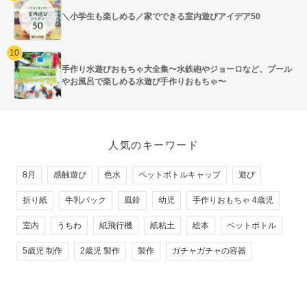
＼小学生も楽しめる／家でできる室内遊びアイデア50
手作り水遊びおもちゃ大全集〜水鉄砲やジョーロなど、プール
やお風呂で楽しめる水遊び手作りおもちゃ〜
人気のキーワード
8月
感触遊び
色水
ペットボトルキャップ
遊び
折り紙
牛乳パック
風鈴
幼児
手作りおもちゃ 4歳児
室内
うちわ
紙飛行機
紙粘土
絵本
ペットボトル
5歳児 制作
2歳児 製作
製作
ガチャガチャの容器