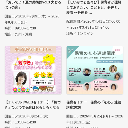
「おいでよ！夏の美術館vol.3 大どろ
【せいかつとあそび】保育者が理解
ぼうの家」
しておきたい、こどもと、身体と、
愛着 〜身体を
開催日／2026年7月9日(木) ～ 2026
配信期間／2026年4月1日(水)00:00
年8月30日(日)
～ 2027年3月31日(水)24:00
時間／09:30～17:30
場所／オンライン
場所／九州・沖縄
【チャイルドWEBセミナー】「気づ
保育セミナー 保育の「初心」連続
き」ひとつで保育はおもしろくなる
講座2026
開催日／2026年8月24日(月)
開催日／2026年5月25日(月) ～ 2026
時間／13:30～14:30
年11月13日(金)