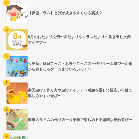
【保健コラム】とげが抜きやすくなる裏技？
8月のおたより文例〜園だよりやクラスだよりの書き出し文例
アイデア〜
＼更新／縁日ごっこ・お祭りごっこの手作りゲーム遊び〜定番
からおもしろゲームまでいろいろ！〜
寒天遊び！作り方や遊びアイデア〜感触を通して幅広い年齢で
楽しみやすい遊び〜
簡単スライムの作り方〜片栗粉で楽しめる不思議な感触遊び〜