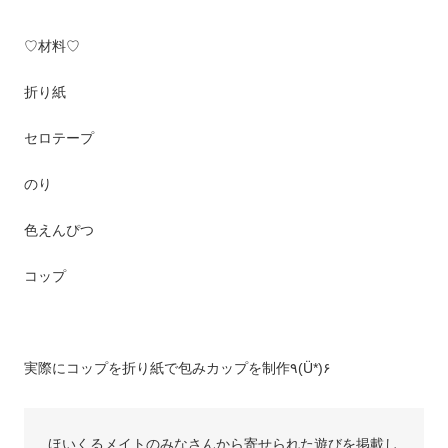
♡材料♡
折り紙
セロテープ
のり
色えんぴつ
コップ
実際にコップを折り紙で包みカップを制作٩(Ü*)۶
ほいくるメイトのみなさんから寄せられた遊びを掲載し