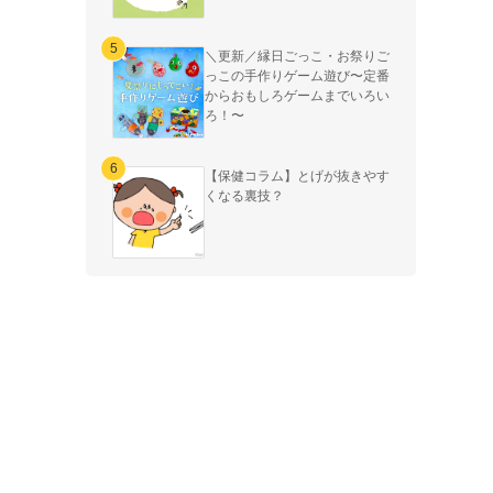
＼更新／縁日ごっこ・お祭りご
っこの手作りゲーム遊び〜定番
からおもしろゲームまでいろい
ろ！〜
【保健コラム】とげが抜きやす
くなる裏技？