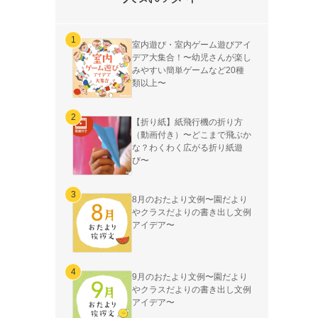
室内遊び・室内ゲーム遊びアイ
デア大集合！〜幼児さんが楽し
みやすい簡単ゲームなど20種
類以上〜
【折り紙】紙飛行機の折り方
（動画付き）〜どこまで飛ぶか
な？わくわく広がる折り紙遊
び〜
8月のおたより文例〜園だより
やクラスだよりの書き出し文例
アイデア〜
9月のおたより文例〜園だより
やクラスだよりの書き出し文例
アイデア〜