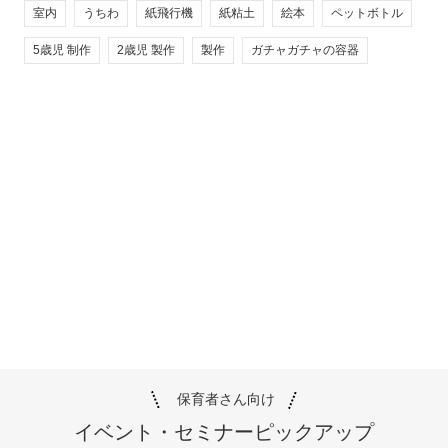
室内
うちわ
紙飛行機
紙粘土
絵本
ペットボトル
5歳児 制作
2歳児 製作
製作
ガチャガチャの容器
保育者さん向け
イベント・セミナー
ピックアップ