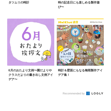
タツムリの時計
時の記念日にも楽しめる製作遊
び〜
6月のおたより文例〜園だよりや
時計＆壁面にもなる梅雨製作アイ
クラスだよりの書き出し文例アイ
デア集！
デア〜
Recommended by