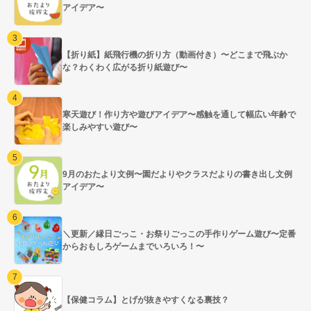
アイデア〜
【折り紙】紙飛行機の折り方（動画付き）〜どこまで飛ぶか
な？わくわく広がる折り紙遊び〜
寒天遊び！作り方や遊びアイデア〜感触を通して幅広い年齢で
楽しみやすい遊び〜
9月のおたより文例〜園だよりやクラスだよりの書き出し文例
アイデア〜
＼更新／縁日ごっこ・お祭りごっこの手作りゲーム遊び〜定番
からおもしろゲームまでいろいろ！〜
【保健コラム】とげが抜きやすくなる裏技？