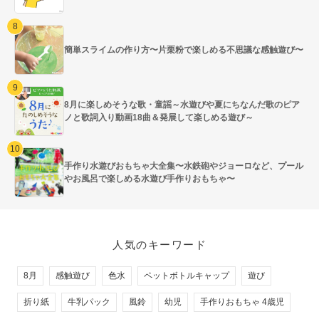
簡単スライムの作り方〜片栗粉で楽しめる不思議な感触遊び〜
8月に楽しめそうな歌・童謡～水遊びや夏にちなんだ歌のピア
ノと歌詞入り動画18曲＆発展して楽しめる遊び～
手作り水遊びおもちゃ大全集〜水鉄砲やジョーロなど、プール
やお風呂で楽しめる水遊び手作りおもちゃ〜
人気のキーワード
8月
感触遊び
色水
ペットボトルキャップ
遊び
折り紙
牛乳パック
風鈴
幼児
手作りおもちゃ 4歳児