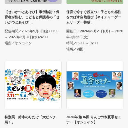
【せいかつとあそび】事例検討：保
保育で今すぐ役立つ！子どもの感性
育者が悩む、こどもと保護者の「せ
をのばす自然遊び【ネイチャーゲー
いかつとあそび
ムリーダー養成
配信期間／2026年5月8日(金)00:00
開催日／2026年9月21日(月) ～ 2026
～ 2027年3月31日(水)24:00
年9月22日(火)
場所／オンライン
時間／09:00～16:00
場所／四国
特別展 鈴木のりたけ「大ピンチ
2026年 第36回 りんごの木夏季セミ
展！」
ナー【オンライン】