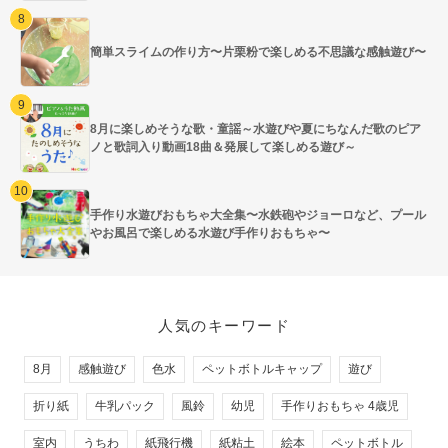
簡単スライムの作り方〜片栗粉で楽しめる不思議な感触遊び〜
8月に楽しめそうな歌・童謡～水遊びや夏にちなんだ歌のピア
ノと歌詞入り動画18曲＆発展して楽しめる遊び～
手作り水遊びおもちゃ大全集〜水鉄砲やジョーロなど、プール
やお風呂で楽しめる水遊び手作りおもちゃ〜
人気のキーワード
8月
感触遊び
色水
ペットボトルキャップ
遊び
折り紙
牛乳パック
風鈴
幼児
手作りおもちゃ 4歳児
室内
うちわ
紙飛行機
紙粘土
絵本
ペットボトル