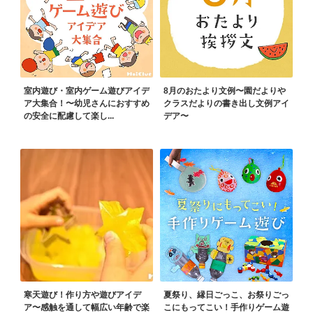
室内遊び・室内ゲーム遊びアイデ
8月のおたより文例〜園だよりや
ア大集合！〜幼児さんにおすすめ
クラスだよりの書き出し文例アイ
の安全に配慮して楽し...
デア〜
寒天遊び！作り方や遊びアイデ
夏祭り、縁日ごっこ、お祭りごっ
ア〜感触を通して幅広い年齢で楽
こにもってこい！手作りゲーム遊