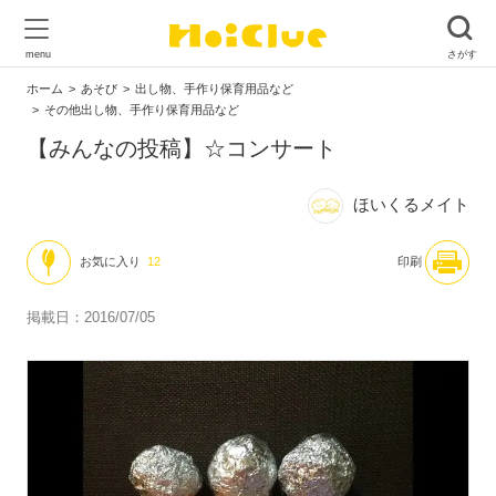
ホーム
あそび
出し物、手作り保育用品など
その他出し物、手作り保育用品など
【みんなの投稿】☆コンサート
ほいくるメイト
お気に入り
12
印刷
掲載日：2016/07/05