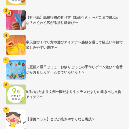
【折り紙】紙飛行機の折り方（動画付き）〜どこまで飛ぶか
な？わくわく広がる折り紙遊び〜
寒天遊び！作り方や遊びアイデア〜感触を通して幅広い年齢で
楽しみやすい遊び〜
＼更新／縁日ごっこ・お祭りごっこの手作りゲーム遊び〜定番
からおもしろゲームまでいろいろ！〜
9月のおたより文例〜園だよりやクラスだよりの書き出し文例
アイデア〜
【保健コラム】とげが抜きやすくなる裏技？