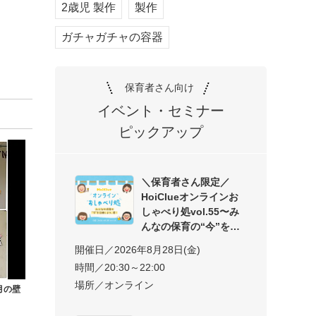
2歳児 製作
製作
ガチャガチャの容器
保育者さん向け
イベント・セミナー
ピックアップ
＼保育者さん限定／
HoiClueオンラインお
しゃべり処vol.55〜み
んなの保育の“今”を交
開催日／2026年8月28日(金)
時間／20:30～22:00
場所／オンライン
月の壁