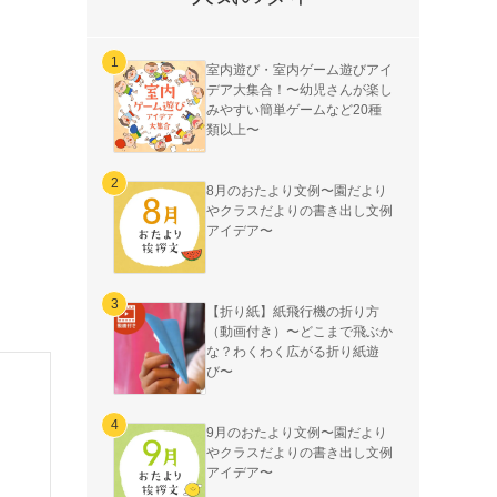
室内遊び・室内ゲーム遊びアイ
デア大集合！〜幼児さんが楽し
みやすい簡単ゲームなど20種
類以上〜
8月のおたより文例〜園だより
やクラスだよりの書き出し文例
アイデア〜
【折り紙】紙飛行機の折り方
（動画付き）〜どこまで飛ぶか
な？わくわく広がる折り紙遊
び〜
9月のおたより文例〜園だより
やクラスだよりの書き出し文例
アイデア〜