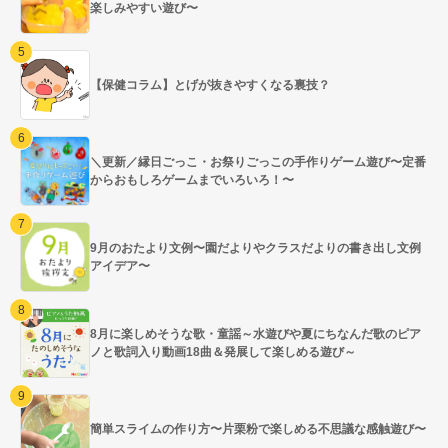
楽しみやすい遊び〜
【保健コラム】とげが抜きやすくなる裏技？
＼更新／縁日ごっこ・お祭りごっこの手作りゲーム遊び〜定番
からおもしろゲームまでいろいろ！〜
9月のおたより文例〜園だよりやクラスだよりの書き出し文例
アイデア〜
8月に楽しめそうな歌・童謡～水遊びや夏にちなんだ歌のピア
ノと歌詞入り動画18曲＆発展して楽しめる遊び～
簡単スライムの作り方〜片栗粉で楽しめる不思議な感触遊び〜