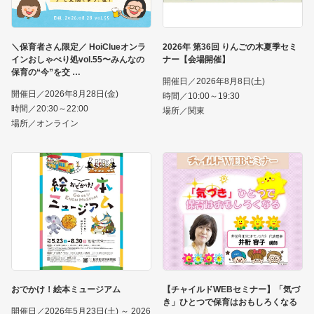
＼保育者さん限定／ HoiClueオンラ
2026年 第36回 りんごの木夏季セミ
インおしゃべり処vol.55〜みんなの
ナー【会場開催】
保育の“今”を交
開催日／2026年8月8日(土)
開催日／2026年8月28日(金)
時間／10:00～19:30
時間／20:30～22:00
場所／関東
場所／オンライン
おでかけ！絵本ミュージアム
【チャイルドWEBセミナー】「気づ
き」ひとつで保育はおもしろくなる
開催日／2026年5月23日(土) ～ 2026