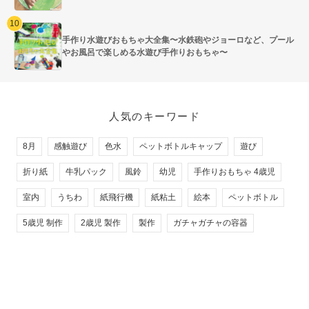
手作り水遊びおもちゃ大全集〜水鉄砲やジョーロなど、プール
やお風呂で楽しめる水遊び手作りおもちゃ〜
人気のキーワード
8月
感触遊び
色水
ペットボトルキャップ
遊び
折り紙
牛乳パック
風鈴
幼児
手作りおもちゃ 4歳児
室内
うちわ
紙飛行機
紙粘土
絵本
ペットボトル
5歳児 制作
2歳児 製作
製作
ガチャガチャの容器