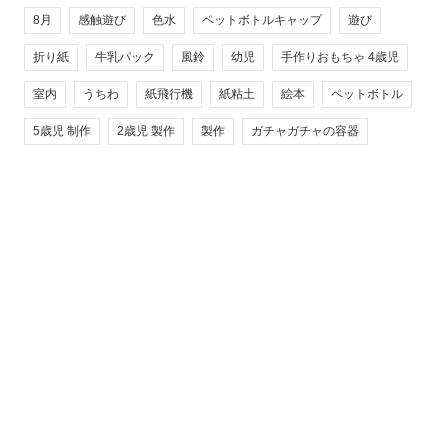
8月
感触遊び
色水
ペットボトルキャップ
遊び
折り紙
牛乳パック
風鈴
幼児
手作りおもちゃ 4歳児
室内
うちわ
紙飛行機
紙粘土
絵本
ペットボトル
5歳児 制作
2歳児 製作
製作
ガチャガチャの容器