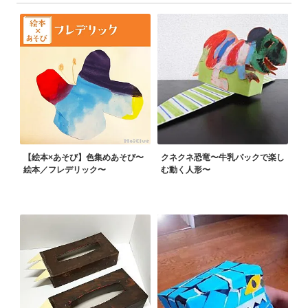
【絵本×あそび】色集めあそび〜
クネクネ恐竜〜牛乳パックで楽し
絵本／フレデリック〜
む動く人形〜