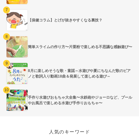
【保健コラム】とげが抜きやすくなる裏技？
簡単スライムの作り方〜片栗粉で楽しめる不思議な感触遊び〜
8月に楽しめそうな歌・童謡～水遊びや夏にちなんだ歌のピア
ノと歌詞入り動画18曲＆発展して楽しめる遊び～
手作り水遊びおもちゃ大全集〜水鉄砲やジョーロなど、プール
やお風呂で楽しめる水遊び手作りおもちゃ〜
人気のキーワード