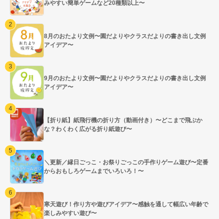
みやすい簡単ゲームなど20種類以上〜
8月のおたより文例〜園だよりやクラスだよりの書き出し文例
アイデア〜
9月のおたより文例〜園だよりやクラスだよりの書き出し文例
アイデア〜
【折り紙】紙飛行機の折り方（動画付き）〜どこまで飛ぶか
な？わくわく広がる折り紙遊び〜
＼更新／縁日ごっこ・お祭りごっこの手作りゲーム遊び〜定番
からおもしろゲームまでいろいろ！〜
寒天遊び！作り方や遊びアイデア〜感触を通して幅広い年齢で
楽しみやすい遊び〜