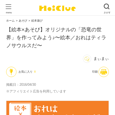
ホーム
あそび
絵本遊び
【絵本×あそび】オリジナルの「恐竜の世
界」を作ってみよう♪〜絵本／おれはティラ
ノサウルスだ〜
まぃまぃ
お気に入り
8
印刷
掲載日：2016/04/30
※アフィリエイト広告を利用しています