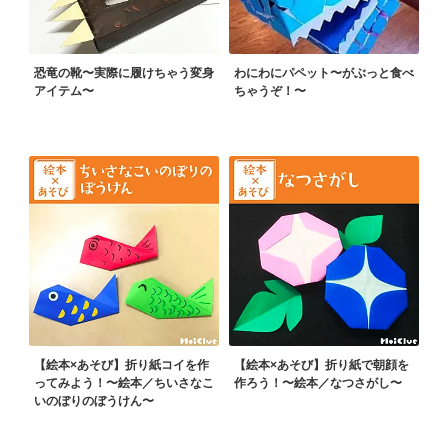
恐竜の靴〜実際に履けちゃう変身
わにわにパペット〜がぶっと食べ
アイテム〜
ちゃうぞ！〜
【絵本×あそび】折り紙コイを作
【絵本×あそび】折り紙で朝顔を
ってみよう！〜絵本／ちいさなこ
作ろう！〜絵本／なつさがし〜
いのぼりのぼうけん〜