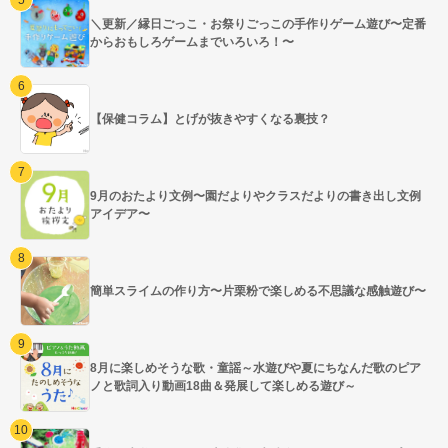
＼更新／縁日ごっこ・お祭りごっこの手作りゲーム遊び〜定番
からおもしろゲームまでいろいろ！〜
【保健コラム】とげが抜きやすくなる裏技？
9月のおたより文例〜園だよりやクラスだよりの書き出し文例
アイデア〜
簡単スライムの作り方〜片栗粉で楽しめる不思議な感触遊び〜
8月に楽しめそうな歌・童謡～水遊びや夏にちなんだ歌のピア
ノと歌詞入り動画18曲＆発展して楽しめる遊び～