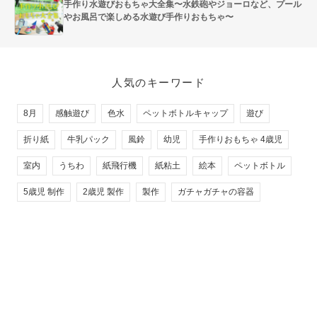
手作り水遊びおもちゃ大全集〜水鉄砲やジョーロなど、プール
やお風呂で楽しめる水遊び手作りおもちゃ〜
人気のキーワード
8月
感触遊び
色水
ペットボトルキャップ
遊び
折り紙
牛乳パック
風鈴
幼児
手作りおもちゃ 4歳児
室内
うちわ
紙飛行機
紙粘土
絵本
ペットボトル
5歳児 制作
2歳児 製作
製作
ガチャガチャの容器