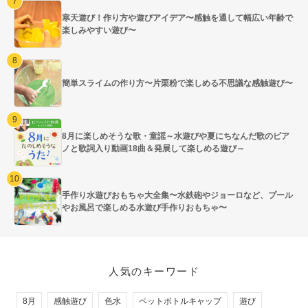
寒天遊び！作り方や遊びアイデア〜感触を通して幅広い年齢で
楽しみやすい遊び〜
簡単スライムの作り方〜片栗粉で楽しめる不思議な感触遊び〜
8月に楽しめそうな歌・童謡～水遊びや夏にちなんだ歌のピア
ノと歌詞入り動画18曲＆発展して楽しめる遊び～
手作り水遊びおもちゃ大全集〜水鉄砲やジョーロなど、プール
やお風呂で楽しめる水遊び手作りおもちゃ〜
人気のキーワード
8月
感触遊び
色水
ペットボトルキャップ
遊び