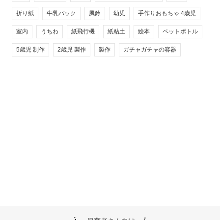
折り紙
牛乳パック
風鈴
幼児
手作りおもちゃ 4歳児
室内
うちわ
紙飛行機
紙粘土
絵本
ペットボトル
5歳児 制作
2歳児 製作
製作
ガチャガチャの容器