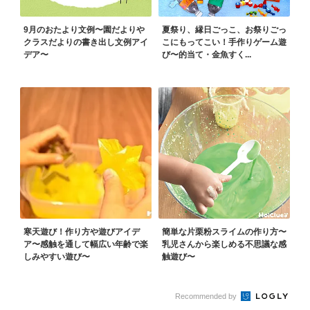
9月のおたより文例〜園だよりや
夏祭り、縁日ごっこ、お祭りごっ
クラスだよりの書き出し文例アイ
こにもってこい！手作りゲーム遊
デア〜
び〜的当て・金魚すく...
寒天遊び！作り方や遊びアイデ
簡単な片栗粉スライムの作り方〜
ア〜感触を通して幅広い年齢で楽
乳児さんから楽しめる不思議な感
しみやすい遊び〜
触遊び〜
Recommended by