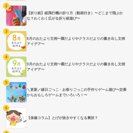
【折り紙】紙飛行機の折り方（動画付き）〜どこまで飛ぶか
な？わくわく広がる折り紙遊び〜
8月のおたより文例〜園だよりやクラスだよりの書き出し文例
アイデア〜
9月のおたより文例〜園だよりやクラスだよりの書き出し文例
アイデア〜
＼更新／縁日ごっこ・お祭りごっこの手作りゲーム遊び〜定番
からおもしろゲームまでいろいろ！〜
【保健コラム】とげが抜きやすくなる裏技？