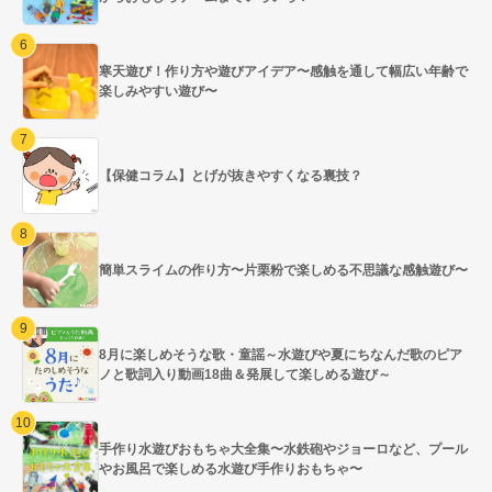
寒天遊び！作り方や遊びアイデア〜感触を通して幅広い年齢で
楽しみやすい遊び〜
【保健コラム】とげが抜きやすくなる裏技？
簡単スライムの作り方〜片栗粉で楽しめる不思議な感触遊び〜
8月に楽しめそうな歌・童謡～水遊びや夏にちなんだ歌のピア
ノと歌詞入り動画18曲＆発展して楽しめる遊び～
手作り水遊びおもちゃ大全集〜水鉄砲やジョーロなど、プール
やお風呂で楽しめる水遊び手作りおもちゃ〜