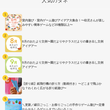
人気のタネ
室内遊び・室内ゲーム遊びアイデア大集合！〜幼児さんが楽し
みやすい簡単ゲームなど20種類以上〜
8月のおたより文例〜園だよりやクラスだよりの書き出し文例
アイデア〜
9月のおたより文例〜園だよりやクラスだよりの書き出し文例
アイデア〜
【折り紙】紙飛行機の折り方（動画付き）〜どこまで飛ぶか
な？わくわく広がる折り紙遊び〜
＼更新／縁日ごっこ・お祭りごっこの手作りゲーム遊び〜定番
からおもしろゲームまでいろいろ！〜