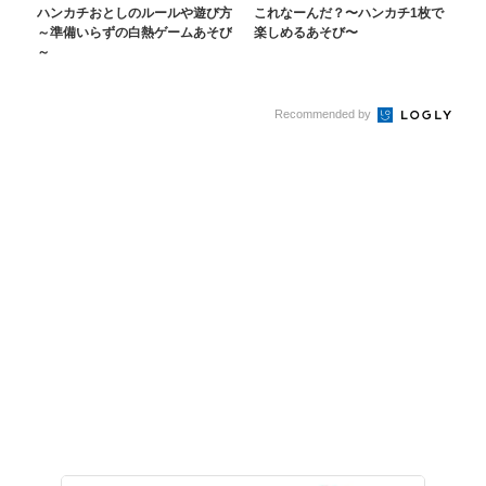
ハンカチおとしのルールや遊び方
これなーんだ？〜ハンカチ1枚で
～準備いらずの白熱ゲームあそび
楽しめるあそび〜
～
Recommended by