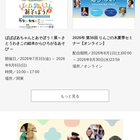
ばばばあちゃんとあそぼう！展～さ
2026年 第36回 りんごの木夏季セミ
とうわきこの絵本からひろがるあそ
ナー【オンライン】
び ～
配信期間／2026年8月1日(土)00:00
開催日／2026年7月3日(金) ～ 2026
～ 2026年9月30日(水)23:59
年9月6日(日)
場所／オンライン
時間／10:00～17:00
場所／関東
もっと見る