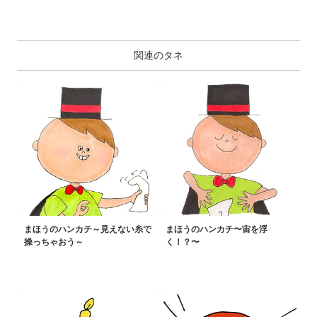
関連のタネ
まほうのハンカチ～見えない糸で
まほうのハンカチ〜宙を浮
操っちゃおう～
く！？〜