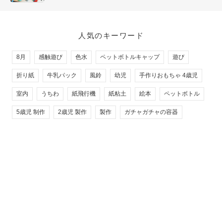
人気のキーワード
8月
感触遊び
色水
ペットボトルキャップ
遊び
折り紙
牛乳パック
風鈴
幼児
手作りおもちゃ 4歳児
室内
うちわ
紙飛行機
紙粘土
絵本
ペットボトル
5歳児 制作
2歳児 製作
製作
ガチャガチャの容器