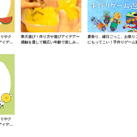
よりやク
寒天遊び！作り方や遊びアイデア〜
夏祭り、縁日ごっこ、お祭り
アイデ
感触を通して幅広い年齢で楽しみや
にもってこい！手作りゲーム
すい遊び〜
的当て・金魚すく...
よりやク
アイデ