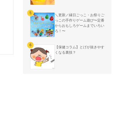
＼更新／縁日ごっこ・お祭りご
っこの手作りゲーム遊び〜定番
からおもしろゲームまでいろい
ろ！〜
【保健コラム】とげが抜きやす
くなる裏技？