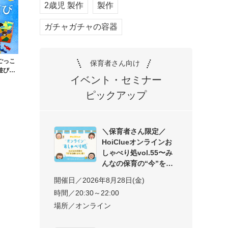
2歳児 製作
製作
ガチャガチャの容器
ごっこ
保育者さん向け
遊び〜
イベント・セミナー
ピックアップ
＼保育者さん限定／
HoiClueオンラインお
しゃべり処vol.55〜み
んなの保育の“今”を交
開催日／2026年8月28日(金)
時間／20:30～22:00
場所／オンライン