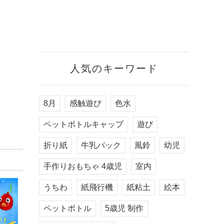
人気のキーワード
8月
感触遊び
色水
ペットボトルキャップ
遊び
折り紙
牛乳パック
風鈴
幼児
手作りおもちゃ 4歳児
室内
うちわ
紙飛行機
紙粘土
絵本
ペットボトル
5歳児 制作