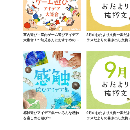
室内遊び・室内ゲーム遊びアイデア
8月のおたより文例〜園だ
大集合！〜幼児さんにおすすめの安
ラスだよりの書き出し文例
全に配慮して楽し...
ア〜
感触遊びアイデア集〜いろんな感触
9月のおたより文例〜園だ
を楽しめる遊び〜
ラスだよりの書き出し文例
ア〜