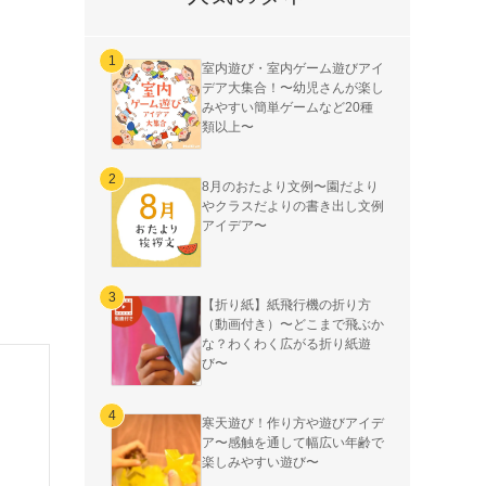
室内遊び・室内ゲーム遊びアイ
デア大集合！〜幼児さんが楽し
みやすい簡単ゲームなど20種
類以上〜
8月のおたより文例〜園だより
やクラスだよりの書き出し文例
アイデア〜
【折り紙】紙飛行機の折り方
（動画付き）〜どこまで飛ぶか
な？わくわく広がる折り紙遊
び〜
寒天遊び！作り方や遊びアイデ
ア〜感触を通して幅広い年齢で
楽しみやすい遊び〜