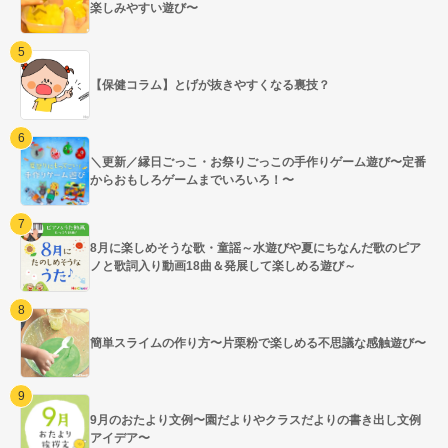
楽しみやすい遊び〜
【保健コラム】とげが抜きやすくなる裏技？
＼更新／縁日ごっこ・お祭りごっこの手作りゲーム遊び〜定番
からおもしろゲームまでいろいろ！〜
8月に楽しめそうな歌・童謡～水遊びや夏にちなんだ歌のピア
ノと歌詞入り動画18曲＆発展して楽しめる遊び～
簡単スライムの作り方〜片栗粉で楽しめる不思議な感触遊び〜
9月のおたより文例〜園だよりやクラスだよりの書き出し文例
アイデア〜