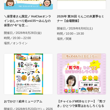
＼保育者さん限定／ HoiClueオンラ
2026年 第36回 りんごの木夏季セミ
インおしゃべり処vol.55〜みんなの
ナー【会場開催】
保育の“今”を交
開催日／2026年8月8日(土)
開催日／2026年8月28日(金)
時間／10:00～19:30
時間／20:30～22:00
場所／関東
場所／オンライン
おでかけ！絵本ミュージアム
【チャイルドWEBセミナー】「気づ
き」ひとつで保育はおもしろくなる
開催日／2026年5月23日(土) ～ 2026