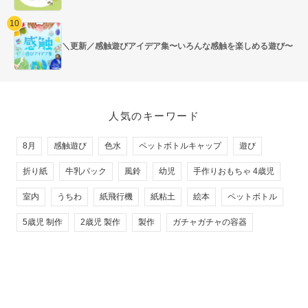
＼更新／感触遊びアイデア集〜いろんな感触を楽しめる遊び〜
人気のキーワード
8月
感触遊び
色水
ペットボトルキャップ
遊び
折り紙
牛乳パック
風鈴
幼児
手作りおもちゃ 4歳児
室内
うちわ
紙飛行機
紙粘土
絵本
ペットボトル
5歳児 制作
2歳児 製作
製作
ガチャガチャの容器