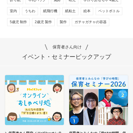
室内
うちわ
紙飛行機
紙粘土
絵本
ペットボトル
5歳児 制作
2歳児 製作
製作
ガチャガチャの容器
保育者さん向け
イベント・セミナー
ピックアップ