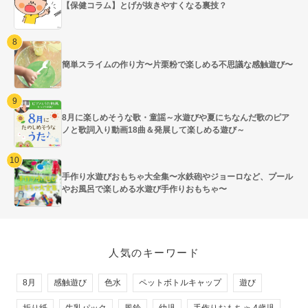
【保健コラム】とげが抜きやすくなる裏技？
簡単スライムの作り方〜片栗粉で楽しめる不思議な感触遊び〜
8月に楽しめそうな歌・童謡～水遊びや夏にちなんだ歌のピア
ノと歌詞入り動画18曲＆発展して楽しめる遊び～
手作り水遊びおもちゃ大全集〜水鉄砲やジョーロなど、プール
やお風呂で楽しめる水遊び手作りおもちゃ〜
人気のキーワード
8月
感触遊び
色水
ペットボトルキャップ
遊び
折り紙
牛乳パック
風鈴
幼児
手作りおもちゃ 4歳児