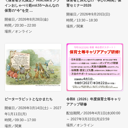
＼保育者さん限定／ HoiClueオンラ
保育者とみんなの「学びの時間」保
インおしゃべり処vol.55〜みんなの
育セミナー2026
保育の“今”を交
開催日／2026年9月20日(日)
開催日／2026年8月28日(金)
時間／13:30～18:30
時間／20:30～22:00
場所／関東
場所／オンライン
ピーターラビットとなかまたち
令和8（2026）年度保育士等キャリ
アアップ研修
開催日／2026年3月14日(土) ～ 2027
配信期間／2026年4月1日(水)00:00
年1月11日(月)
～ 2027年3月22日(月)23:59
時間／09:30～17:00
場所／オンライン
場所／関東