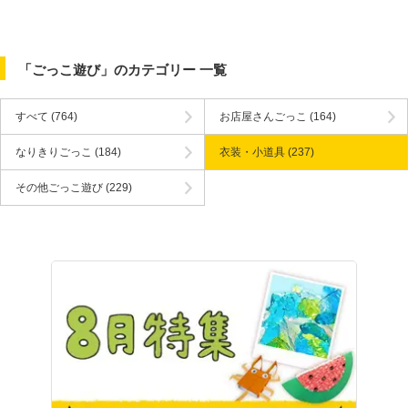
「ごっこ遊び」のカテゴリー 一覧
すべて
(764)
お店屋さんごっこ
(164)
なりきりごっこ
(184)
衣装・小道具
(237)
その他ごっこ遊び
(229)