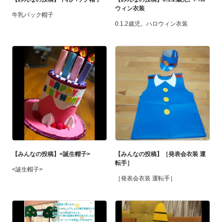
ウィン衣装
牛乳パック帽子
0.1.2歳児。ハロウィン衣装
【みんなの投稿】<誕生帽子>
【みんなの投稿】［発表会衣装 運
転手］
<誕生帽子>
［発表会衣装 運転手］