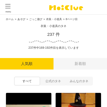
ホーム
あそび
ごっこ遊び
衣装・小道具
8ページ目
衣装・小道具のタネ
237 件
237件中169-192件目を表示しています
人気順
新着順
すべて
公式のタネ
みんなのタネ