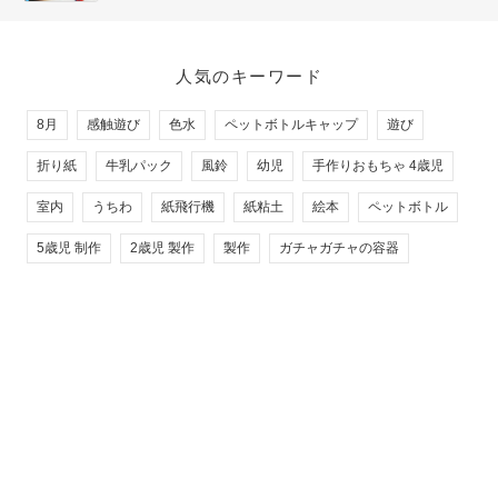
人気のキーワード
8月
感触遊び
色水
ペットボトルキャップ
遊び
折り紙
牛乳パック
風鈴
幼児
手作りおもちゃ 4歳児
室内
うちわ
紙飛行機
紙粘土
絵本
ペットボトル
5歳児 制作
2歳児 製作
製作
ガチャガチャの容器