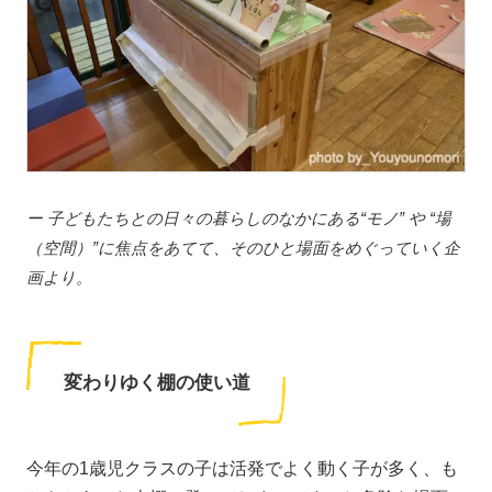
ー 子どもたちとの日々の暮らしのなかにある“モノ” や “場
（空間）”に焦点をあてて、そのひと場面をめぐっていく企
画より。
変わりゆく棚の使い道
今年の1歳児クラスの子は活発でよく動く子が多く、も