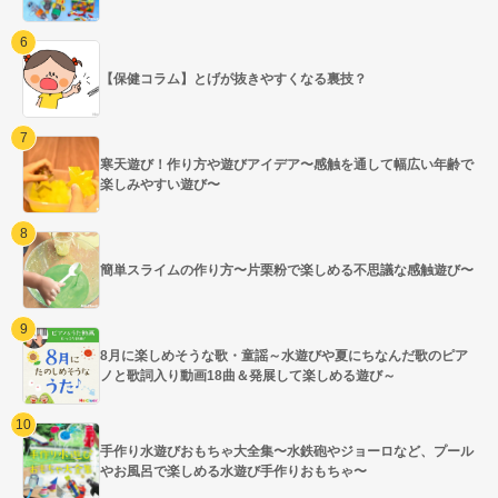
【保健コラム】とげが抜きやすくなる裏技？
寒天遊び！作り方や遊びアイデア〜感触を通して幅広い年齢で
楽しみやすい遊び〜
簡単スライムの作り方〜片栗粉で楽しめる不思議な感触遊び〜
8月に楽しめそうな歌・童謡～水遊びや夏にちなんだ歌のピア
ノと歌詞入り動画18曲＆発展して楽しめる遊び～
手作り水遊びおもちゃ大全集〜水鉄砲やジョーロなど、プール
やお風呂で楽しめる水遊び手作りおもちゃ〜