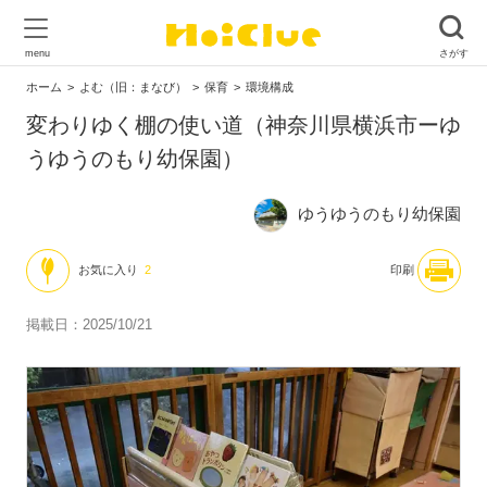
ホーム
よむ（旧：まなび）
保育
環境構成
変わりゆく棚の使い道（神奈川県横浜市ーゆ
うゆうのもり幼保園）
ゆうゆうのもり幼保園
お気に入り
2
印刷
掲載日：2025/10/21