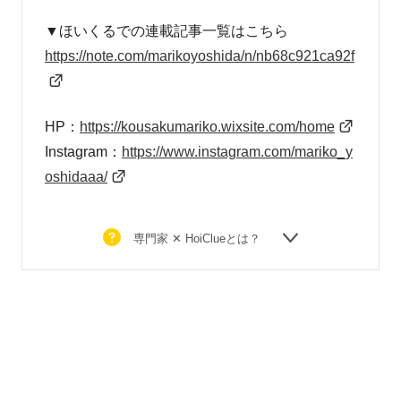
▼ほいくるでの連載記事一覧はこちら
https://note.com/
marikoyoshida/n/nb68c921ca92f
HP：
https://kousakumariko.
wixsite.com/home
Instagram：
https://www.instagram.com/mariko_y
oshidaaa/
専門家 ✕ HoiClueとは？