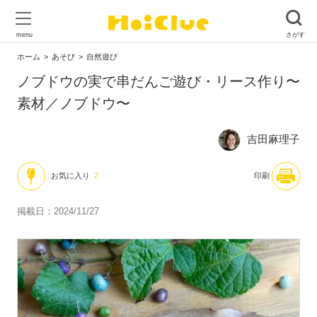
ホーム
あそび
自然遊び
ノブドウの実で串だんご遊び・リース作り〜
素材／ノブドウ〜
吉田麻理子
お気に入り
2
印刷
掲載日：2024/11/27