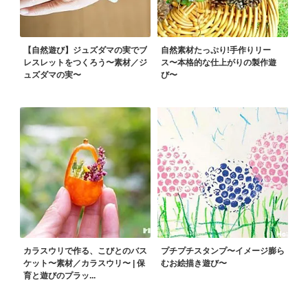
【自然遊び】ジュズダマの実でブ
自然素材たっぷり!手作りリー
レスレットをつくろう〜素材／ジ
ス〜本格的な仕上がりの製作遊
ュズダマの実〜
び〜
カラスウリで作る、こびとのバス
プチプチスタンプ〜イメージ膨ら
ケット〜素材／カラスウリ〜 | 保
むお絵描き遊び〜
育と遊びのプラッ...