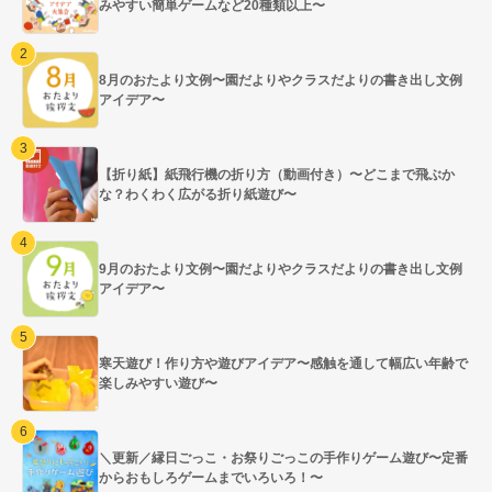
みやすい簡単ゲームなど20種類以上〜
8月のおたより文例〜園だよりやクラスだよりの書き出し文例
アイデア〜
【折り紙】紙飛行機の折り方（動画付き）〜どこまで飛ぶか
な？わくわく広がる折り紙遊び〜
9月のおたより文例〜園だよりやクラスだよりの書き出し文例
アイデア〜
寒天遊び！作り方や遊びアイデア〜感触を通して幅広い年齢で
楽しみやすい遊び〜
＼更新／縁日ごっこ・お祭りごっこの手作りゲーム遊び〜定番
からおもしろゲームまでいろいろ！〜