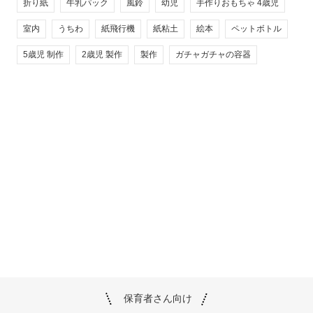
折り紙
牛乳パック
風鈴
幼児
手作りおもちゃ 4歳児
室内
うちわ
紙飛行機
紙粘土
絵本
ペットボトル
5歳児 制作
2歳児 製作
製作
ガチャガチャの容器
保育者さん向け