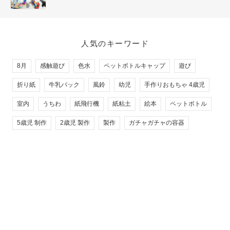
人気のキーワード
8月
感触遊び
色水
ペットボトルキャップ
遊び
折り紙
牛乳パック
風鈴
幼児
手作りおもちゃ 4歳児
室内
うちわ
紙飛行機
紙粘土
絵本
ペットボトル
5歳児 制作
2歳児 製作
製作
ガチャガチャの容器