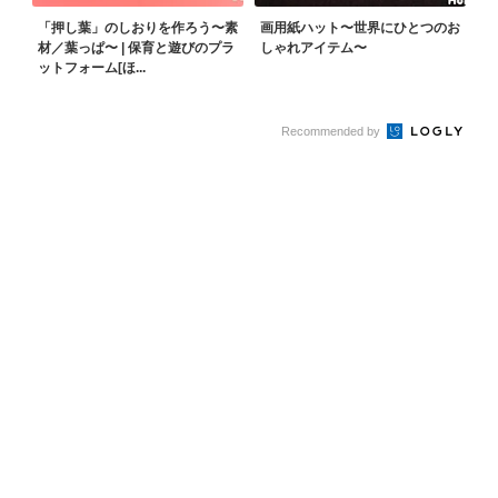
「押し葉」のしおりを作ろう〜素
画用紙ハット〜世界にひとつのお
材／葉っぱ〜 | 保育と遊びのプラ
しゃれアイテム〜
ットフォーム[ほ...
Recommended by