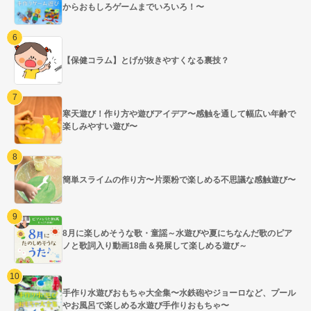
からおもしろゲームまでいろいろ！〜
【保健コラム】とげが抜きやすくなる裏技？
寒天遊び！作り方や遊びアイデア〜感触を通して幅広い年齢で
楽しみやすい遊び〜
簡単スライムの作り方〜片栗粉で楽しめる不思議な感触遊び〜
8月に楽しめそうな歌・童謡～水遊びや夏にちなんだ歌のピア
ノと歌詞入り動画18曲＆発展して楽しめる遊び～
手作り水遊びおもちゃ大全集〜水鉄砲やジョーロなど、プール
やお風呂で楽しめる水遊び手作りおもちゃ〜