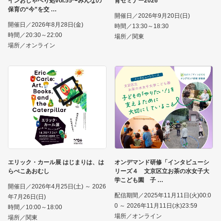
インおしゃべり処vol.55〜みんなの
育セミナー2026
保育の“今”を交
開催日／2026年9月20日(日)
開催日／2026年8月28日(金)
時間／13:30～18:30
時間／20:30～22:00
場所／関東
場所／オンライン
エリック・カール展 はじまりは、は
オンデマンド研修「インタビューシ
らぺこあおむし
リーズ４ 文京区立お茶の水女子大
学こども園 子
開催日／2026年4月25日(土) ～ 2026
配信期間／2025年11月11日(火)00:0
年7月26日(日)
0 ～ 2026年11月11日(水)23:59
時間／10:00～18:00
場所／オンライン
場所／関東