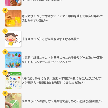
寒天遊び！作り方や遊びアイデア〜感触を通して幅広い年齢で
楽しみやすい遊び〜
【保健コラム】とげが抜きやすくなる裏技？
＼更新／縁日ごっこ・お祭りごっこの手作りゲーム遊び〜定番
からおもしろゲームまでいろいろ！〜
8月に楽しめそうな歌・童謡～水遊びや夏にちなんだ歌のピア
ノと歌詞入り動画18曲＆発展して楽しめる遊び～
簡単スライムの作り方〜片栗粉で楽しめる不思議な感触遊び〜