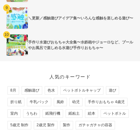
＼更新／感触遊びアイデア集〜いろんな感触を楽しめる遊び〜
手作り水遊びおもちゃ大全集〜水鉄砲やジョーロなど、プール
やお風呂で楽しめる水遊び手作りおもちゃ〜
人気のキーワード
8月
感触遊び
色水
ペットボトルキャップ
遊び
折り紙
牛乳パック
風鈴
幼児
手作りおもちゃ 4歳児
室内
うちわ
紙飛行機
紙粘土
絵本
ペットボトル
5歳児 制作
2歳児 製作
製作
ガチャガチャの容器