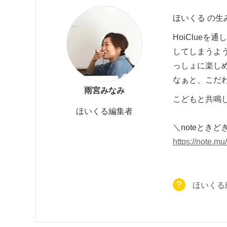
ほいくる の生
HoiClue
してしまうよ
っしょに楽し
なぁと、こだ
雨宮みなみ
こどもと共鳴
ほいくる編集者
＼noteとき
https://note.m
ほいくる