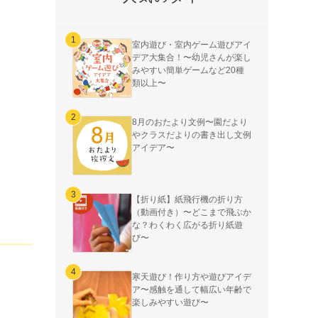
室内遊び・室内ゲーム遊びアイ
デア大集合！〜幼児さんが楽し
みやすい簡単ゲームなど20種
類以上〜
8月のおたより文例〜園だより
やクラスだよりの書き出し文例
アイデア〜
【折り紙】紙飛行機の折り方
（動画付き）〜どこまで飛ぶか
な？わくわく広がる折り紙遊
び〜
寒天遊び！作り方や遊びアイデ
ア〜感触を通して幅広い年齢で
楽しみやすい遊び〜