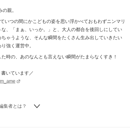
みの親。
を通していつの間にかこどもの姿を思い浮かべておもわずニンマリ
うな、「まぁ、いっか。」と、大人の都合を後回しにしてい
めちゃうような、そんな瞬間をたくさん生み出していきたい
わり強く運営中。
した時の、あのなんとも言えない瞬間がたまらなくすき！
どき書いています／
u/m_ame
編集者とは？