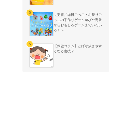
＼更新／縁日ごっこ・お祭りご
っこの手作りゲーム遊び〜定番
からおもしろゲームまでいろい
ろ！〜
【保健コラム】とげが抜きやす
くなる裏技？