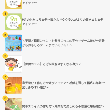
アイデア〜
9月のおたより文例〜園だよりやクラスだよりの書き出し文例
アイデア〜
＼更新／縁日ごっこ・お祭りごっこの手作りゲーム遊び〜定番
からおもしろゲームまでいろいろ！〜
【保健コラム】とげが抜きやすくなる裏技？
寒天遊び！作り方や遊びアイデア〜感触を通して幅広い年齢で
楽しみやすい遊び〜
簡単スライムの作り方〜片栗粉で楽しめる不思議な感触遊び〜