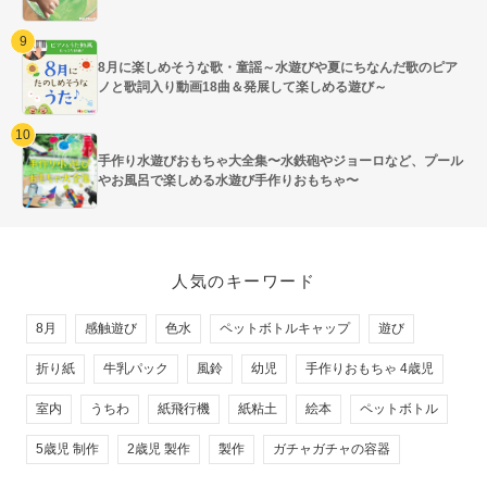
8月に楽しめそうな歌・童謡～水遊びや夏にちなんだ歌のピア
ノと歌詞入り動画18曲＆発展して楽しめる遊び～
手作り水遊びおもちゃ大全集〜水鉄砲やジョーロなど、プール
やお風呂で楽しめる水遊び手作りおもちゃ〜
人気のキーワード
8月
感触遊び
色水
ペットボトルキャップ
遊び
折り紙
牛乳パック
風鈴
幼児
手作りおもちゃ 4歳児
室内
うちわ
紙飛行機
紙粘土
絵本
ペットボトル
5歳児 制作
2歳児 製作
製作
ガチャガチャの容器