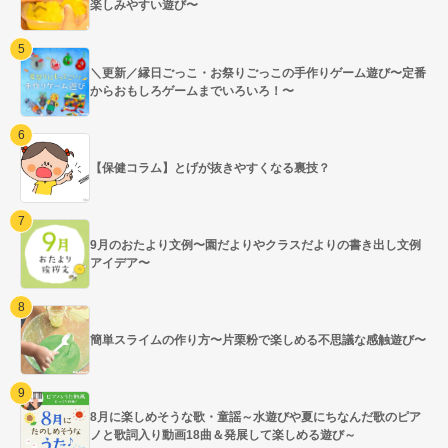
楽しみやすい遊び〜
＼更新／縁日ごっこ・お祭りごっこの手作りゲーム遊び〜定番
からおもしろゲームまでいろいろ！〜
【保健コラム】とげが抜きやすくなる裏技？
9月のおたより文例〜園だよりやクラスだよりの書き出し文例
アイデア〜
簡単スライムの作り方〜片栗粉で楽しめる不思議な感触遊び〜
8月に楽しめそうな歌・童謡～水遊びや夏にちなんだ歌のピア
ノと歌詞入り動画18曲＆発展して楽しめる遊び～