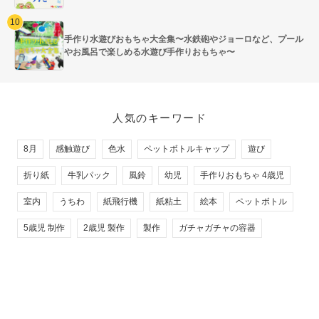
手作り水遊びおもちゃ大全集〜水鉄砲やジョーロなど、プール
やお風呂で楽しめる水遊び手作りおもちゃ〜
人気のキーワード
8月
感触遊び
色水
ペットボトルキャップ
遊び
折り紙
牛乳パック
風鈴
幼児
手作りおもちゃ 4歳児
室内
うちわ
紙飛行機
紙粘土
絵本
ペットボトル
5歳児 制作
2歳児 製作
製作
ガチャガチャの容器