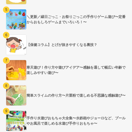
＼更新／縁日ごっこ・お祭りごっこの手作りゲーム遊び〜定番
からおもしろゲームまでいろいろ！〜
【保健コラム】とげが抜きやすくなる裏技？
寒天遊び！作り方や遊びアイデア〜感触を通して幅広い年齢で
楽しみやすい遊び〜
簡単スライムの作り方〜片栗粉で楽しめる不思議な感触遊び〜
手作り水遊びおもちゃ大全集〜水鉄砲やジョーロなど、プール
やお風呂で楽しめる水遊び手作りおもちゃ〜