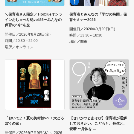
＼保育者さん限定／ HoiClueオンラ
保育者とみんなの「学びの時間」保
インおしゃべり処vol.55〜みんなの
育セミナー2026
保育の“今”を交
開催日／2026年9月20日(日)
開催日／2026年8月28日(金)
時間／13:30～18:30
時間／20:30～22:00
場所／関東
場所／オンライン
「おいでよ！夏の美術館vol.3 大どろ
【せいかつとあそび】保育者が理解
ぼうの家」
しておきたい、こどもと、身体と、
愛着 〜身体を
開催日／2026年7月9日(木) ～ 2026