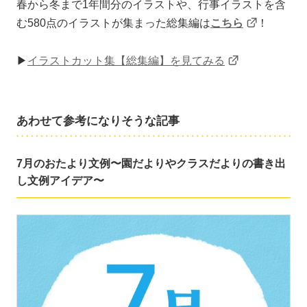
春から冬まで1年間分のイラストや、行事イラストを含
む580点のイラストが集まった総集編は
こちら
！
▶
イラストカット集【総集編】を見てみる
あわせて参考になりそうな記事
7月のおたより文例〜園だよりやクラスだよりの書き出
し文例アイデア〜