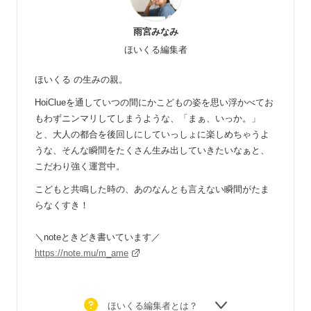
雨宮みなみ
ほいくる編集者
ほいくる の生みの親。
HoiClueを通していつの間にかこどもの姿を思い浮かべてお
もわずニンマリしてしまうような、「まぁ、いっか。」
と、大人の都合を後回しにしていっしょに楽しめちゃうよ
うな、そんな瞬間をたくさん生み出していきたいなぁと、
こだわり強く運営中。
こどもと共鳴した時の、あのなんとも言えない瞬間がたま
らなくすき！
＼noteときどき書いています／
https://note.mu/m_ame
ほいくる編集者とは？