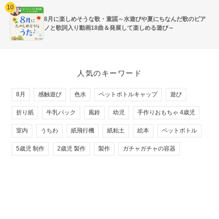
8月に楽しめそうな歌・童謡～水遊びや夏にちなんだ歌のピア
ノと歌詞入り動画18曲＆発展して楽しめる遊び～
人気のキーワード
8月
感触遊び
色水
ペットボトルキャップ
遊び
折り紙
牛乳パック
風鈴
幼児
手作りおもちゃ 4歳児
室内
うちわ
紙飛行機
紙粘土
絵本
ペットボトル
5歳児 制作
2歳児 製作
製作
ガチャガチャの容器